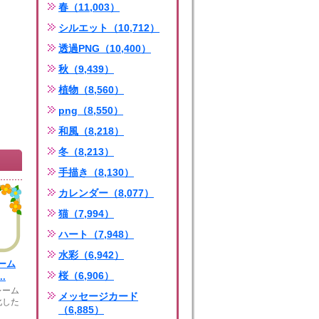
春（11,003）
シルエット（10,712）
透過PNG（10,400）
秋（9,439）
植物（8,560）
png（8,550）
和風（8,218）
冬（8,213）
手描き（8,130）
カレンダー（8,077）
猫（7,994）
ハート（7,948）
水彩（6,942）
ーム
桜（6,906）
.
レーム
メッセージカード
化した
（6,885）