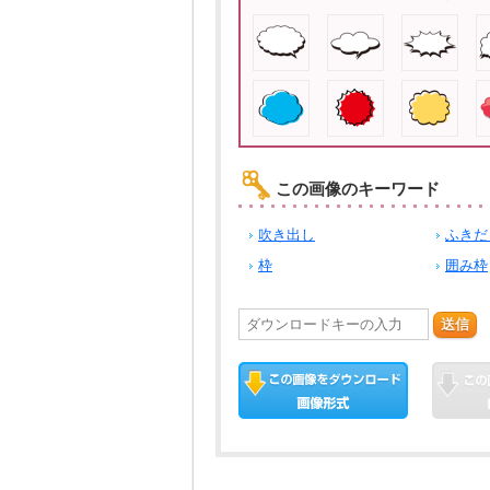
この画像のキーワード
吹き出し
ふきだ
枠
囲み枠
送信