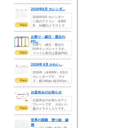
りの提...
2026年8月 カレンダ...
2026年8月 カレンダー
二色のアイコン 令和8
年 A4横のイラストで
す。8月をテ...
お祭り・縁日・屋台の
PO...
お祭り・縁日・屋台の
POPテンプレートです。
ファイル形式は透過PNG
です。---太め...
2026年 8月 かわい...
2026年（令和8年）8月の
カレンダーです。 サイ
ズ：横1480px 縦1047px...
お盆休みのお知らせ
お盆休みのお知らせテン
プレートです。 かわいい
夏のイラスト入りです。
休業日の日付けを...
世界の国旗 塗り絵 線
画
シンプルで使いやすい世