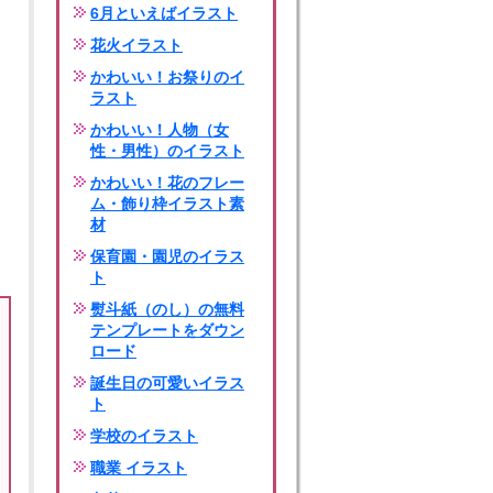
6月といえばイラスト
花火イラスト
かわいい！お祭りのイ
ラスト
かわいい！人物（女
性・男性）のイラスト
かわいい！花のフレー
ム・飾り枠イラスト素
材
保育園・園児のイラス
ト
熨斗紙（のし）の無料
テンプレートをダウン
ロード
誕生日の可愛いイラス
ト
学校のイラスト
職業 イラスト