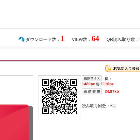
1
64
ダウンロード数：
VIEW数：
QR読み取り数：
横：
1480px
縦:
1110px
34.87kb
読み取り回数：
6
回