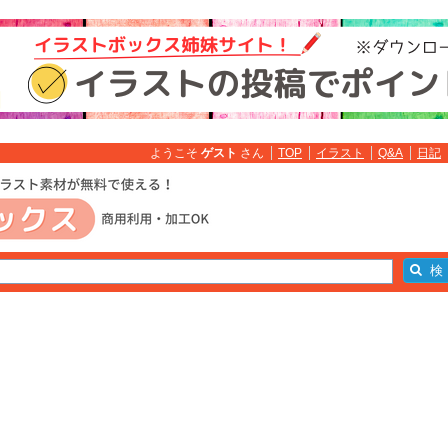
ようこそ
ゲスト
さん
TOP
イラスト
Q&A
日記