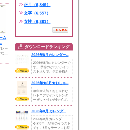
正月（6,849）
文字（6,557）
女性（6,381）
ーム
.
ダウンロードランキング
フレー
行な二
2026年8月カレンダー...
2026年8月のカレンダーで
す。 季節のかわいいイラ
スト入りで、予定を描き
込めるスペ...
2026年★8月★おしゃ...
毎年大人気！おしゃれな
レトロデザインカレンダ
ー 使いやすいA4サイズ。
illust...
2026年8月 カレンダ...
2026年8月 カレンダー
令和8年 A4横のイラスト
です。8月をテーマにお祭