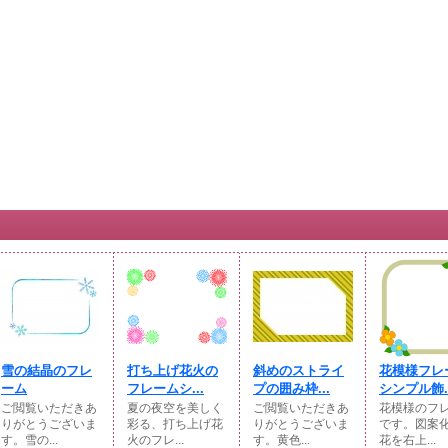
雪の結晶のフレ
打ち上げ花火の
斜めのストライ
花模様フレ
ーム
フレームシ...
プの囲み枠...
シンプル飾..
ご閲覧いただきあ
夏の夜空を美しく
ご閲覧いただきあ
花模様のフ
りがとうございま
彩る、打ち上げ花
りがとうございま
です。図案
す。雪の...
火のフレ...
す。黄色...
花を右上...