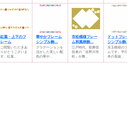
紅葉・上下のフ
華やかフレーム
市松模様フレー
ドットフレ
レーム
シンプル飾...
ム和風柄飾...
シンプル飾..
ご閲覧いただきあ
グラデーションを
江戸時代、歌舞伎
水玉模様の
りがとうございま
活かした美しい配
役者の「佐野川市
ムです。平
す。紅葉...
色の華や...
松」が舞...
本の直線...