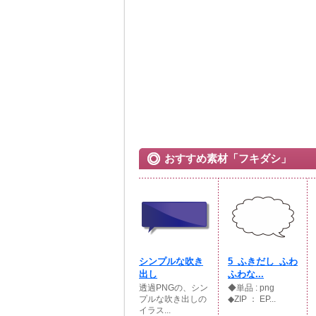
おすすめ素材「フキダシ」
シンプルな吹き
5_ふきだし_ふわ
出し
ふわな...
透過PNGの、シン
◆単品 : png
プルな吹き出しの
◆ZIP ： EP...
イラス...