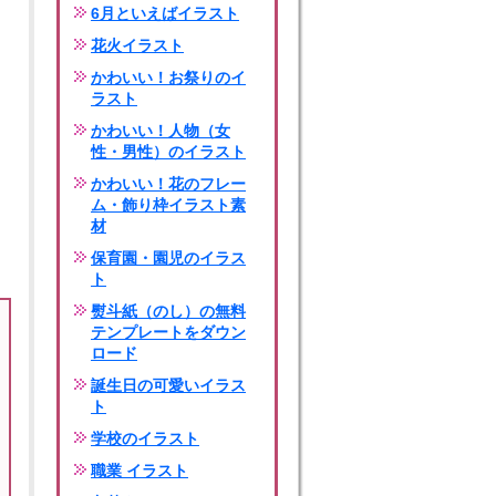
6月といえばイラスト
花火イラスト
かわいい！お祭りのイ
ラスト
かわいい！人物（女
性・男性）のイラスト
かわいい！花のフレー
ム・飾り枠イラスト素
材
保育園・園児のイラス
ト
熨斗紙（のし）の無料
テンプレートをダウン
ロード
誕生日の可愛いイラス
ト
学校のイラスト
職業 イラスト