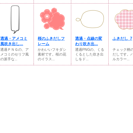
透過・アメコミ
桜のふきだしフ
透過・点線の変
ふきだし_7
風吹き出し...
レーム
わり吹き出...
透過ＰＮＧの、ア
かわいいフキダシ
透過PNGの、くる
チェック柄
メコミのセリフ風
素材です。桜の花
くるとした吹き出
だしです。
の派手な...
のイラス...
しをド...
ルカラー...