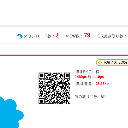
2
79
ダウンロード数：
VIEW数：
QR読み取り数：
横：
1480px
縦:
1110px
28.68kb
読み取り回数：
5
回