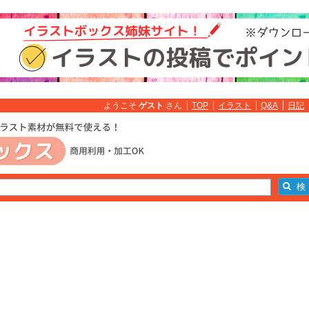
ようこそ
ゲスト
さん
TOP
イラスト
Q&A
日記