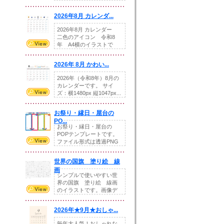
りの提...
2026年8月 カレンダ...
2026年8月 カレンダー
二色のアイコン 令和8
年 A4横のイラストで
す。8月をテ...
2026年 8月 かわい...
2026年（令和8年）8月の
カレンダーです。 サイ
ズ：横1480px 縦1047px...
お祭り・縁日・屋台の
PO...
お祭り・縁日・屋台の
POPテンプレートです。
ファイル形式は透過PNG
です。---太め...
世界の国旗 塗り絵 線
画
シンプルで使いやすい世
界の国旗 塗り絵 線画
のイラストです。画像デ
ータとEPSデータ...
2026年★9月★おしゃ...
毎年大人気！おしゃれな