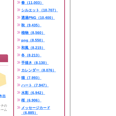
春（11,003）
シルエット（10,707）
透過PNG（10,400）
秋（9,435）
植物（8,560）
png（8,550）
和風（8,215）
冬（8,213）
手描き（8,130）
カレンダー（8,076）
猫（7,993）
ハート（7,947）
水彩（6,942）
き出
桜（6,906）
ッチの
メッセージカード
レーム
（6,885）