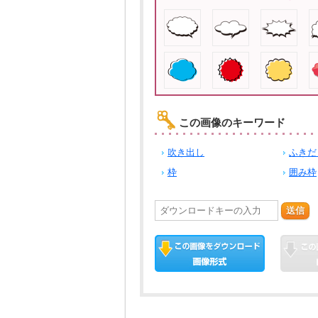
この画像のキーワード
吹き出し
ふきだ
枠
囲み枠
送信