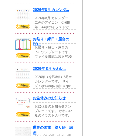
りの提...
2026年8月 カレンダ...
2026年8月 カレンダー
二色のアイコン 令和8
年 A4横のイラストで
す。8月をテ...
お祭り・縁日・屋台の
PO...
お祭り・縁日・屋台の
POPテンプレートです。
ファイル形式は透過PNG
です。---太め...
2026年 8月 かわい...
2026年（令和8年）8月の
カレンダーです。 サイ
ズ：横1480px 縦1047px...
お盆休みのお知らせ
お盆休みのお知らせテン
プレートです。 かわいい
夏のイラスト入りです。
休業日の日付けを...
世界の国旗 塗り絵 線
画
シンプルで使いやすい世