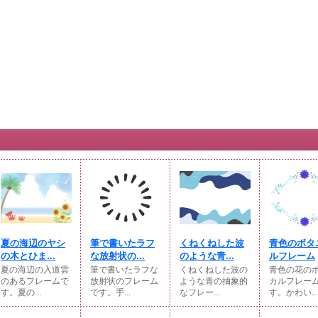
夏の海辺のヤシ
筆で書いたラフ
くねくねした波
青色のボタ
の木とひま...
な放射状の...
のような青...
ルフレーム
夏の海辺の入道雲
筆で書いたラフな
くねくねした波の
青色の花の
のあるフレームで
放射状のフレーム
ような青の抽象的
カルフレー
す。夏の...
です。手...
なフレー...
す。かわい...