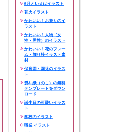
6月といえばイラスト
花火イラスト
かわいい！お祭りのイ
ラスト
かわいい！人物（女
性・男性）のイラスト
かわいい！花のフレー
ム・飾り枠イラスト素
材
保育園・園児のイラス
ト
熨斗紙（のし）の無料
テンプレートをダウン
ロード
誕生日の可愛いイラス
ト
学校のイラスト
職業 イラスト