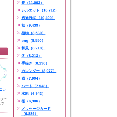
春（11,003）
シルエット（10,712）
透過PNG（10,400）
秋（9,439）
植物（8,560）
png（8,550）
和風（8,218）
冬（8,213）
手描き（8,130）
カレンダー（8,077）
猫（7,994）
ハート（7,948）
ニカ
水彩（6,942）
ボタニ
桜（6,906）
ムで
メッセージカード
（6,885）