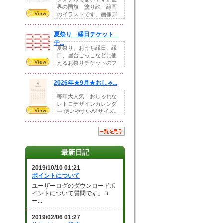
界の国旗 塗り絵 線画
のイラストです。画像デ
ータとEPSデータ...
夏祭り 縁日チケット
テ...
夏祭り、おうち縁日、縁
日、屋台ごっこなどに使
えるお祭りチケットのフ
ォーマットです。Z...
2026年★9月★おしゃ...
毎年大人気！おしゃれな
レトロデザインカレンダ
ー 使いやすいA4サイズ。
illust...
最新日記
2019/10/10 01:21
ポイントについて
ユーザーログのダウンロードポ
イントについて質問です。ユ
ー...
2019/02/06 01:27