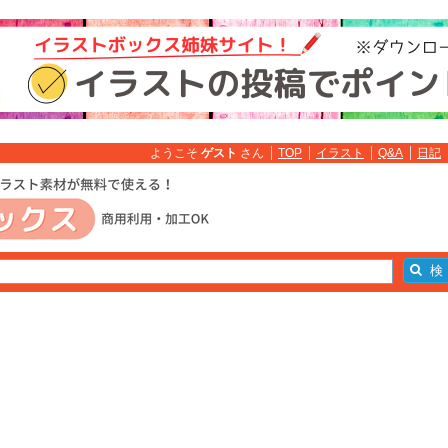
ようこそ
ゲスト
さん
TOP
イラスト
Q&A
日記