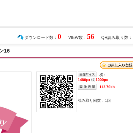
0
56
ダウンロード数：
VIEW数：
QR読み取り数：
ン16
横：
1480px
縦:
1000px
113.70kb
読み取り回数：
1
回