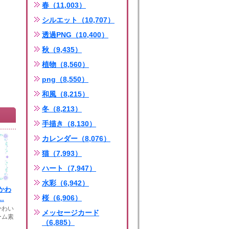
春（11,003）
シルエット（10,707）
透過PNG（10,400）
秋（9,435）
植物（8,560）
png（8,550）
和風（8,215）
冬（8,213）
手描き（8,130）
カレンダー（8,076）
猫（7,993）
ハート（7,947）
水彩（6,942）
かわ
桜（6,906）
.
かわい
メッセージカード
ーム素
（6,885）