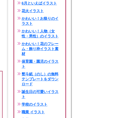
6月といえばイラスト
花火イラスト
かわいい！お祭りのイ
ラスト
かわいい！人物（女
性・男性）のイラスト
かわいい！花のフレー
ム・飾り枠イラスト素
材
保育園・園児のイラス
ト
熨斗紙（のし）の無料
テンプレートをダウン
ロード
誕生日の可愛いイラス
ト
学校のイラスト
職業 イラスト