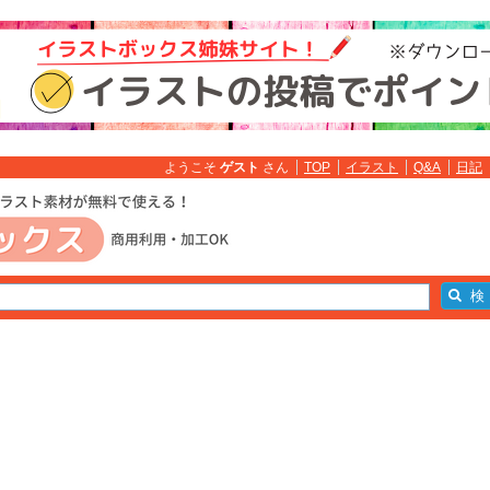
ようこそ
ゲスト
さん
TOP
イラスト
Q&A
日記