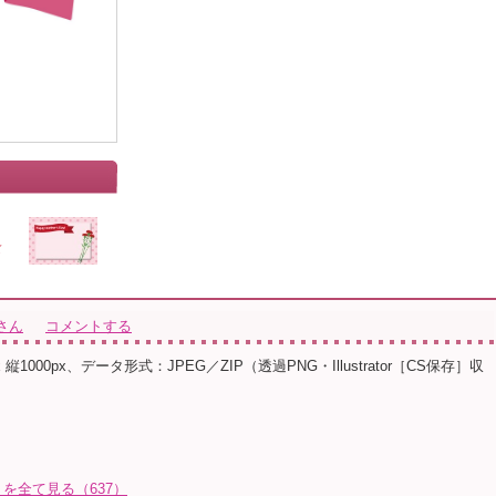
さん
コメントする
 縦1000px、データ形式：JPEG／ZIP（透過PNG・Illustrator［CS保存］収
を全て見る（637）