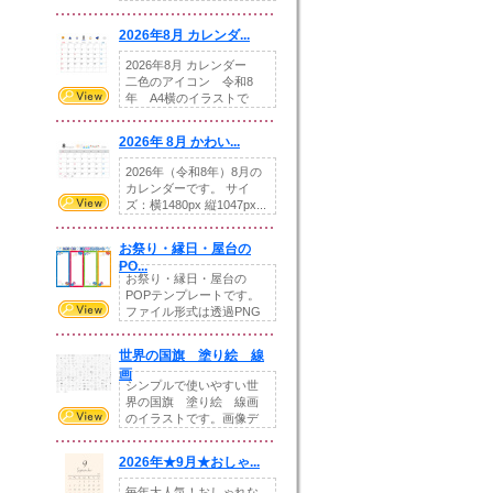
りの提...
2026年8月 カレンダ...
2026年8月 カレンダー
二色のアイコン 令和8
年 A4横のイラストで
す。8月をテ...
2026年 8月 かわい...
2026年（令和8年）8月の
カレンダーです。 サイ
ズ：横1480px 縦1047px...
お祭り・縁日・屋台の
PO...
お祭り・縁日・屋台の
POPテンプレートです。
ファイル形式は透過PNG
です。---太め...
世界の国旗 塗り絵 線
画
シンプルで使いやすい世
界の国旗 塗り絵 線画
のイラストです。画像デ
ータとEPSデータ...
2026年★9月★おしゃ...
毎年大人気！おしゃれな