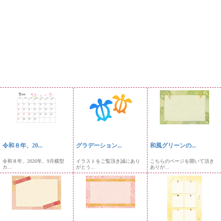
令和８年、20...
グラデーション...
和風グリーンの...
令和８年、2026年、9月横型
イラストをご覧頂き誠にあり
こちらのページを開いて頂き
カ...
がとう...
ありが...