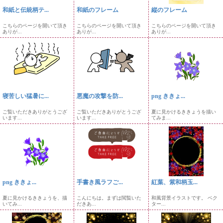
和紙と伝統柄テ...
和紙のフレーム
縦のフレーム
こちらのページを開いて頂き
こちらのページを開いて頂き
こちらのページを開いて頂き
ありが...
ありが...
ありが...
寝苦しい猛暑に...
悪魔の攻撃を防...
png ききょ...
ご覧いただきありがとうござ
ご覧いただきありがとうござ
夏に見かけるききょうを描い
います...
います...
てみま...
png ききょ...
手書き風ラフご...
紅葉、紫和柄玉...
夏に見かけるききょうを、描
こんにちは。まずは閲覧いた
和風背景イラストです。 ベク
いてみ...
だきあ...
ター...