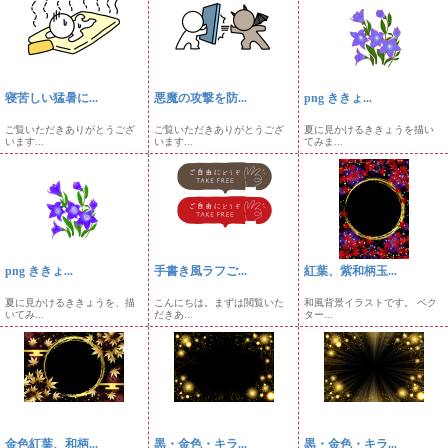
寝苦しい猛暑に...
悪魔の攻撃を防...
png ききょ...
ご覧いただきありがとうござ
ご覧いただきありがとうござ
夏に見かけるききょうを描い
います...
います...
てみま...
png ききょ...
手書き風ラフご...
紅葉、紫和柄玉...
夏に見かけるききょうを、描
こんにちは。まずは閲覧いた
和風背景イラストです。 ベク
いてみ...
だきあ...
ター...
金色紅葉、和柄...
黒・金色・キラ...
黒・金色・キラ...