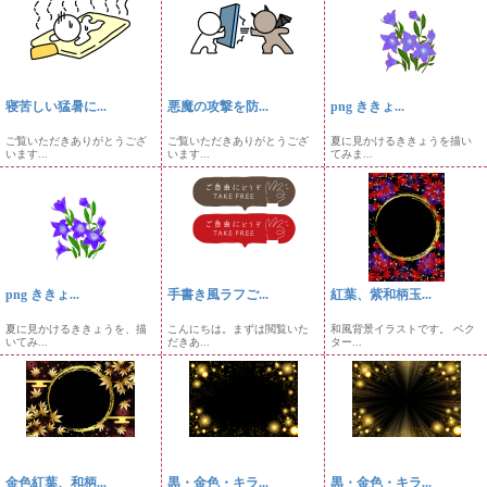
寝苦しい猛暑に...
悪魔の攻撃を防...
png ききょ...
ご覧いただきありがとうござ
ご覧いただきありがとうござ
夏に見かけるききょうを描い
います...
います...
てみま...
png ききょ...
手書き風ラフご...
紅葉、紫和柄玉...
夏に見かけるききょうを、描
こんにちは。まずは閲覧いた
和風背景イラストです。 ベク
いてみ...
だきあ...
ター...
金色紅葉、和柄...
黒・金色・キラ...
黒・金色・キラ...