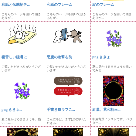
和紙と伝統柄テ...
和紙のフレーム
縦のフレーム
こちらのページを開いて頂き
こちらのページを開いて頂き
こちらのページを開いて頂き
ありが...
ありが...
ありが...
寝苦しい猛暑に...
悪魔の攻撃を防...
png ききょ...
ご覧いただきありがとうござ
ご覧いただきありがとうござ
夏に見かけるききょうを描い
います...
います...
てみま...
png ききょ...
手書き風ラフご...
紅葉、紫和柄玉...
夏に見かけるききょうを、描
こんにちは。まずは閲覧いた
和風背景イラストです。 ベク
いてみ...
だきあ...
ター...