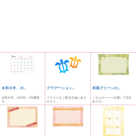
令和８年、20...
グラデーション...
和風グリーンの...
令和８年、2026年、9月横型
イラストをご覧頂き誠にあり
こちらのページを開いて頂き
カ...
がとう...
ありが...