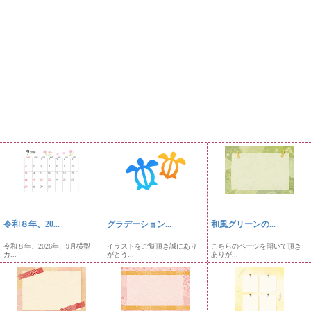
令和８年、20...
グラデーション...
和風グリーンの...
令和８年、2026年、9月横型
イラストをご覧頂き誠にあり
こちらのページを開いて頂き
カ...
がとう...
ありが...