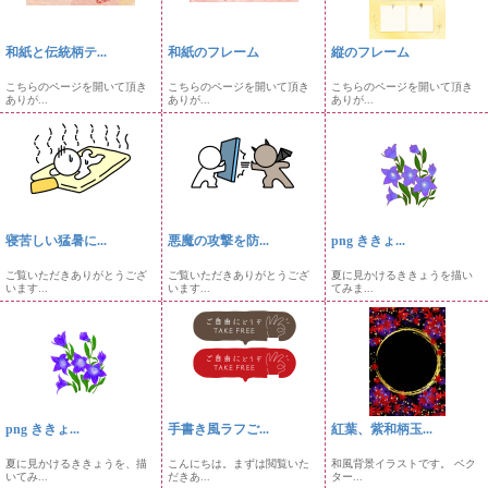
和紙と伝統柄テ...
和紙のフレーム
縦のフレーム
こちらのページを開いて頂き
こちらのページを開いて頂き
こちらのページを開いて頂き
ありが...
ありが...
ありが...
寝苦しい猛暑に...
悪魔の攻撃を防...
png ききょ...
ご覧いただきありがとうござ
ご覧いただきありがとうござ
夏に見かけるききょうを描い
います...
います...
てみま...
png ききょ...
手書き風ラフご...
紅葉、紫和柄玉...
夏に見かけるききょうを、描
こんにちは。まずは閲覧いた
和風背景イラストです。 ベク
いてみ...
だきあ...
ター...