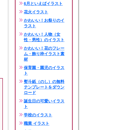
6月といえばイラスト
花火イラスト
かわいい！お祭りのイ
ラスト
かわいい！人物（女
性・男性）のイラスト
かわいい！花のフレー
ム・飾り枠イラスト素
材
保育園・園児のイラス
ト
熨斗紙（のし）の無料
テンプレートをダウン
ロード
誕生日の可愛いイラス
ト
学校のイラスト
職業 イラスト