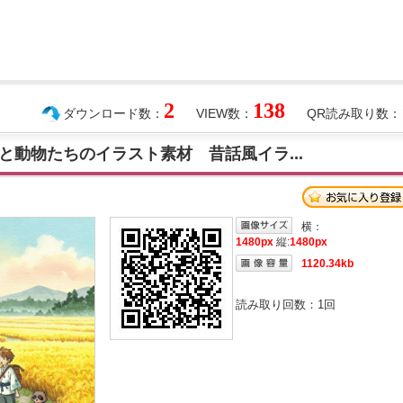
2
138
ダウンロード数：
VIEW数：
QR読み取り数：
と動物たちのイラスト素材 昔話風イラ...
横：
1480px
縦:
1480px
1120.34kb
読み取り回数：
1
回