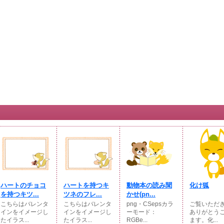
ハートのチョコ
ハートを持つキ
動物本の読み聞
化け狐
を持つキツ...
ツネのフレ...
かせ(pn...
こちらはバレンタ
こちらはバレンタ
png・CSepsカラ
ご覧いただ
インをイメージし
インをイメージし
ーモード：
ありがとう
たイラス...
たイラス...
RGBe...
ます。化...