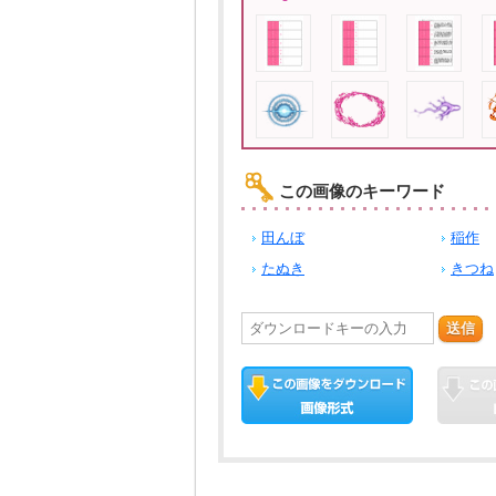
この画像のキーワード
田んぼ
稲作
たぬき
きつね
送信