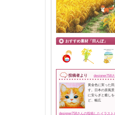
おすすめ素材「田んぼ」
投稿者より
designer758
黄金色に実った田
す。日本の原風景
に安らぎと癒しを
ど、幅広
designer758さんの投稿したイラス