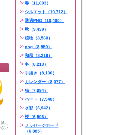
春（11,003）
シルエット（10,712）
透過PNG（10,400）
秋（9,439）
植物（8,560）
png（8,550）
和風（8,218）
冬（8,213）
手描き（8,130）
カレンダー（8,077）
猫（7,994）
ハート（7,948）
水彩（6,942）
桜（6,906）
き誠に
メッセージカード
ござい
（6,885）