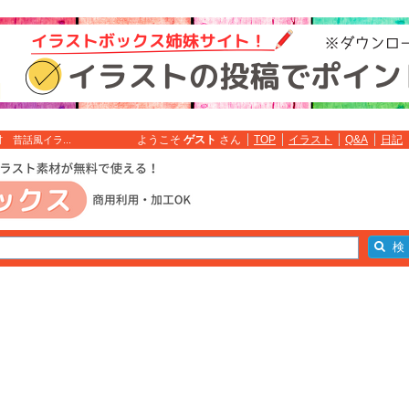
ようこそ
ゲスト
さん
TOP
イラスト
Q&A
日記
昔話風イラ...