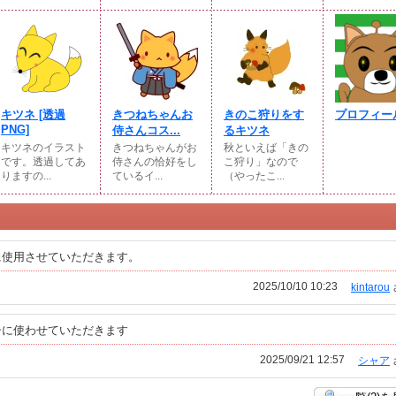
キツネ [透過
きつねちゃんお
きのこ狩りをす
プロフィー
PNG]
侍さんコス...
るキツネ
キツネのイラスト
きつねちゃんがお
秋といえば「きの
です。透過してあ
侍さんの恰好をし
こ狩り」なので
りますの...
ているイ...
（やったこ...
に使用させていただきます。
2025/10/10 10:23
kintarou
シに使わせていただきます
2025/09/21 12:57
シャア