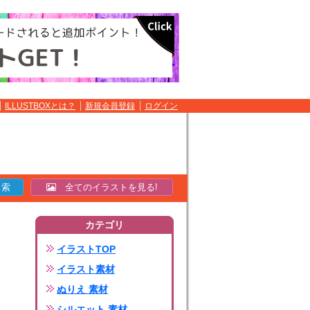
ILLUSTBOXとは？
新規会員登録
ログイン
全てのイラストを見る!
カテゴリ
イラストTOP
イラスト素材
ぬりえ 素材
シルエット 素材