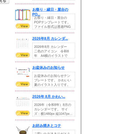
を見る
りの提...
お祭り・縁日・屋台の
PO...
お祭り・縁日・屋台の
POPテンプレートです。
ファイル形式は透過PNG
です。---太め...
2026年8月 カレンダ...
2026年8月 カレンダー
二色のアイコン 令和8
年 A4横のイラストで
す。8月をテ...
お盆休みのお知らせ
お盆休みのお知らせテン
プレートです。 かわいい
夏のイラスト入りです。
休業日の日付けを...
2026年 8月 かわい...
2026年（令和8年）8月の
カレンダーです。 サイ
ズ：横1480px 縦1047px...
お好み焼きとコテ
ご覧いただきありがとう