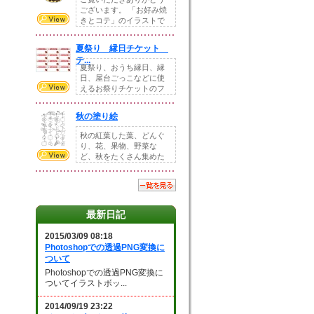
ございます。 「お好み焼
きとコテ」のイラストで
す。 ホームペー...
夏祭り 縁日チケット
テ...
夏祭り、おうち縁日、縁
日、屋台ごっこなどに使
えるお祭りチケットのフ
ォーマットです。Z...
秋の塗り絵
秋の紅葉した葉、どんぐ
り、花、果物、野菜な
ど、秋をたくさん集めた
塗り絵素材です。小さ...
最新日記
2015/03/09 08:18
Photoshopでの透過PNG変換に
ついて
Photoshopでの透過PNG変換に
ついてイラストボッ...
2014/09/19 23:22