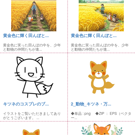
黄金色に輝く田んぼと...
黄金色に輝く田んぼと...
黄金色に実った田んぼの中を、少年
黄金色に実った田んぼの中を、少年
と動物の仲間たちが進...
と動物の仲間たちが進...
キツネのコスプレのブ...
2_動物_キツネ・万...
イラストをご覧いただきましてあり
◆単品 : png ◆ZIP ： EPS（ベクタ
がとうございます。 ...
ー...