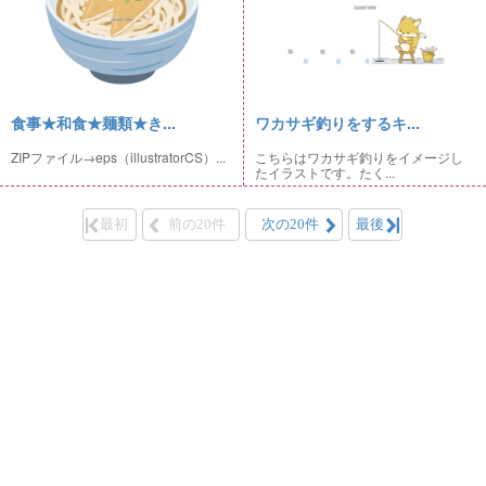
食事★和食★麺類★き...
ワカサギ釣りをするキ...
ZIPファイル→eps（illustratorCS）...
こちらはワカサギ釣りをイメージし
たイラストです。たく...
最初
前の20件
次の20件
最後