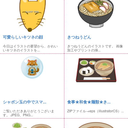
可愛らしいキツネの顔
きつねうどん
今日はイラストの要望から、かわい
きつねうどんのイラストです。 画像
いキツネのイラストを...
加工やプリントの挿...
シャボン玉の中でスマ...
食事★和食★麺類★き...
ご覧いただきありがとうございま
ZIPファイル→eps（illustratorCS）...
す。 JPEG、PNG...