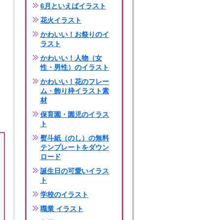
6月といえばイラスト
花火イラスト
かわいい！お祭りのイ
ラスト
かわいい！人物（女
性・男性）のイラスト
かわいい！花のフレー
ム・飾り枠イラスト素
材
保育園・園児のイラス
ト
熨斗紙（のし）の無料
テンプレートをダウン
ロード
誕生日の可愛いイラス
ト
学校のイラスト
職業 イラスト