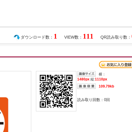
1
111
ダウンロード数：
VIEW数：
QR読み取り数：
横：
1480px
縦:
1110px
109.79kb
読み取り回数：
0
回