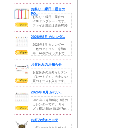
りの提...
お祭り・縁日・屋台の
PO...
お祭り・縁日・屋台の
POPテンプレートです。
ファイル形式は透過PNG
です。---太め...
2026年8月 カレンダ...
2026年8月 カレンダー
二色のアイコン 令和8
年 A4横のイラストで
す。8月をテ...
お盆休みのお知らせ
お盆休みのお知らせテン
プレートです。 かわいい
夏のイラスト入りです。
休業日の日付けを...
2026年 8月 かわい...
2026年（令和8年）8月の
カレンダーです。 サイ
ズ：横1480px 縦1047px...
お好み焼きとコテ
ご覧いただきありがとう