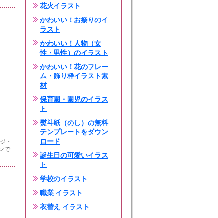
花火イラスト
かわいい！お祭りのイ
ラスト
かわいい！人物（女
性・男性）のイラスト
かわいい！花のフレー
ム・飾り枠イラスト素
材
保育園・園児のイラス
ト
熨斗紙（のし）の無料
テンプレートをダウン
ロード
ージ・
ンで
誕生日の可愛いイラス
ト
学校のイラスト
職業 イラスト
衣替え イラスト