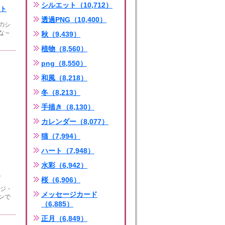
シルエット（10,712）
ト
透過PNG（10,400）
のシ
な～
秋（9,439）
植物（8,560）
png（8,550）
和風（8,218）
冬（8,213）
手描き（8,130）
カレンダー（8,077）
猫（7,994）
ハート（7,948）
水彩（6,942）
）
桜（6,906）
ージ・
メッセージカード
ンで
（6,885）
正月（6,849）