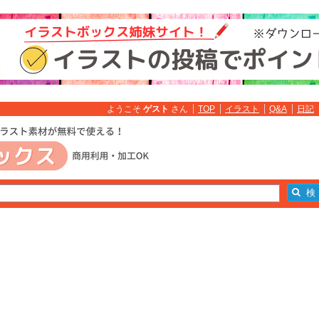
ようこそ
ゲスト
さん
TOP
イラスト
Q&A
日記