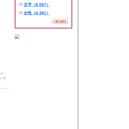
文字（6,557）
女性（6,381）
ージ・
ンで