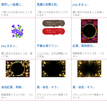
寝苦しい猛暑に...
悪魔の攻撃を防...
png ききょ...
ご覧いただきありがとうござ
ご覧いただきありがとうござ
夏に見かけるききょうを描い
います...
います...
てみま...
png ききょ...
手書き風ラフご...
紅葉、紫和柄玉...
夏に見かけるききょうを、描
こんにちは。まずは閲覧いた
和風背景イラストです。 ベク
いてみ...
だきあ...
ター...
金色紅葉、和柄...
黒・金色・キラ...
黒・金色・キラ...
和風背景イラストです。 ベク
ブラックフライデー背景イラ
ブラックフライデー背景イラ
ター...
ストで...
ストで...