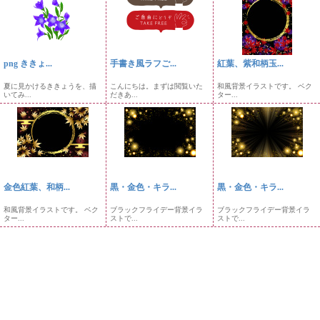
png ききょ...
手書き風ラフご...
紅葉、紫和柄玉...
夏に見かけるききょうを、描
こんにちは。まずは閲覧いた
和風背景イラストです。 ベク
いてみ...
だきあ...
ター...
金色紅葉、和柄...
黒・金色・キラ...
黒・金色・キラ...
和風背景イラストです。 ベク
ブラックフライデー背景イラ
ブラックフライデー背景イラ
ター...
ストで...
ストで...