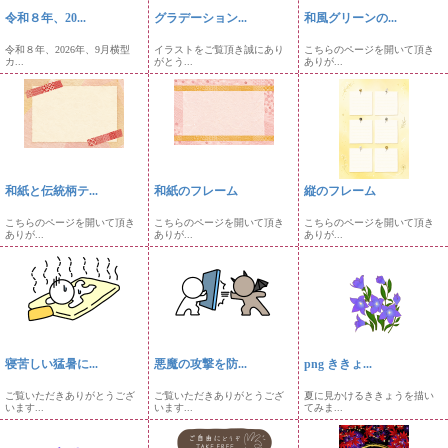
令和８年、20...
グラデーション...
和風グリーンの...
令和８年、2026年、9月横型
イラストをご覧頂き誠にあり
こちらのページを開いて頂き
カ...
がとう...
ありが...
和紙と伝統柄テ...
和紙のフレーム
縦のフレーム
こちらのページを開いて頂き
こちらのページを開いて頂き
こちらのページを開いて頂き
ありが...
ありが...
ありが...
寝苦しい猛暑に...
悪魔の攻撃を防...
png ききょ...
ご覧いただきありがとうござ
ご覧いただきありがとうござ
夏に見かけるききょうを描い
います...
います...
てみま...