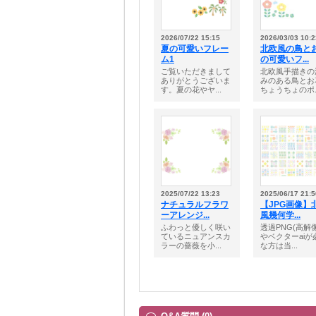
2026/07/22 15:15
2026/03/03 10:2
夏の可愛いフレー
北欧風の鳥と
ム1
の可愛いフ...
ご覧いただきまして
北欧風手描きの
ありがとうございま
みのある鳥とお
す。夏の花やヤ...
ちょうちょのポ..
2025/07/22 13:23
2025/06/17 21:5
ナチュラルフラワ
【JPG画像】
ーアレンジ...
風幾何学...
ふわっと優しく咲い
透過PNG(高解
ているニュアンスカ
やベクターaiが
ラーの薔薇を小...
な方は当...