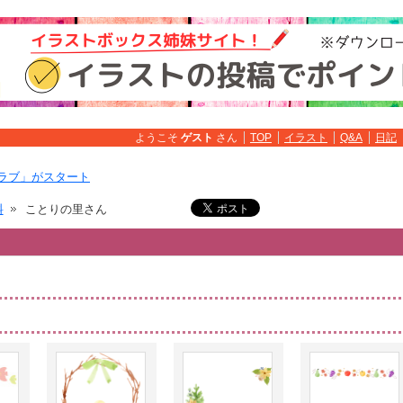
ようこそ
ゲスト
さん
TOP
イラスト
Q&A
日記
ラブ」がスタート
料
ことりの里さん