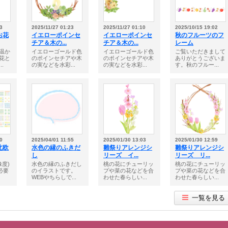
3
2025/11/27 01:23
2025/11/27 01:10
2025/10/15 19:02
お花
イエローポインセ
イエローポインセ
秋のフルーツのフ
チア＆木の...
チア＆木の...
レーム
温か
イエローゴールド色
イエローゴールド色
ご覧いただきまして
花と
のポインセチアや木
のポインセチアや木
ありがとうございま
.
の実などを水彩...
の実などを水彩...
す。秋のフルー...
0
2025/04/01 11:55
2025/01/30 13:03
2025/01/30 12:59
北欧
水色の縁のふきだ
雛祭りアレンジシ
雛祭りアレンジシ
し
リーズ イ...
リーズ リ...
像度)
水色の縁のふきだし
桃の花にチューリッ
桃の花にチューリッ
必要
のイラストです。
プや菜の花などを合
プや菜の花などを合
WEBやちらしで...
わせた春らしい...
わせた春らしい...
一覧を見る