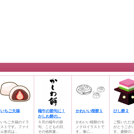
いちご大福
端午の節句に！
かわいい桜餅１
ひし餅２
かしわ餅の...
いちご大福のイラ
５月の端午の節
かわいい桜餅のモ
ご覧いただ
ストです。ファイ
句、こどもの日、
ノクロイラストで
がとうござ
ル形式は...
その他和菓...
す。春に...
す。菱餅の...