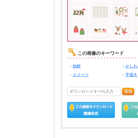
この画像のキーワード
柏餅
かしわ
スイーツ
手描き
送信