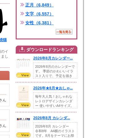
正月（6,849）
文字（6,557）
女性（6,381）
焼猫
ダウンロードランキング
猫のイ
きまし
2026年8月カレンダー...
2026年8月のカレンダーで
す。 季節のかわいいイラ
スト入りで、予定を描き
込めるスペ...
2026年★8月★おしゃ...
毎年大人気！おしゃれな
さん
レトロデザインカレンダ
ー 使いやすいA4サイズ。
illust...
2026年8月 カレンダ...
さん
2026年8月 カレンダー
令和8年 A4横のイラスト
です。8月をテーマにお祭