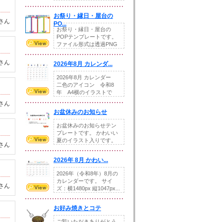
りの提...
お祭り・縁日・屋台の
さん
PO...
お祭り・縁日・屋台の
POPテンプレートです。
ファイル形式は透過PNG
です。---太め...
さん
2026年8月 カレンダ...
2026年8月 カレンダー
二色のアイコン 令和8
年 A4横のイラストで
す。8月をテ...
さん
お盆休みのお知らせ
お盆休みのお知らせテン
プレートです。 かわいい
夏のイラスト入りです。
さん
休業日の日付けを...
2026年 8月 かわい...
2026年（令和8年）8月の
カレンダーです。 サイ
さん
ズ：横1480px 縦1047px...
お好み焼きとコテ
ご覧いただきありがとう