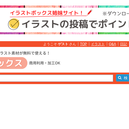
ようこそ
ゲスト
さん
TOP
イラスト
Q&A
日記