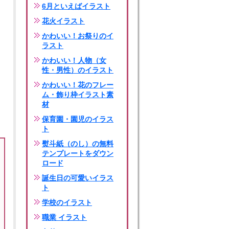
6月といえばイラスト
花火イラスト
かわいい！お祭りのイ
ラスト
かわいい！人物（女
性・男性）のイラスト
かわいい！花のフレー
ム・飾り枠イラスト素
材
保育園・園児のイラス
ト
熨斗紙（のし）の無料
テンプレートをダウン
ロード
誕生日の可愛いイラス
ト
学校のイラスト
職業 イラスト