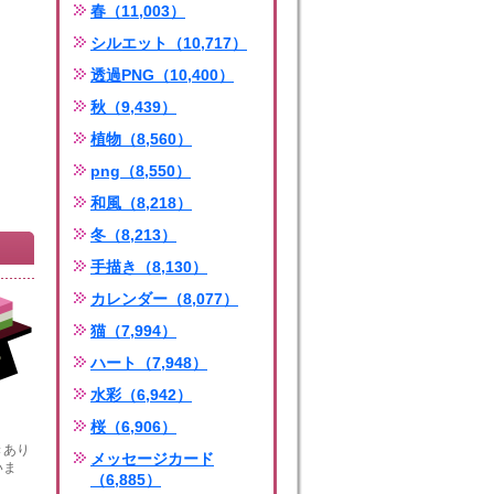
春（11,003）
シルエット（10,717）
透過PNG（10,400）
秋（9,439）
植物（8,560）
png（8,550）
和風（8,218）
冬（8,213）
手描き（8,130）
カレンダー（8,077）
猫（7,994）
ハート（7,948）
水彩（6,942）
桜（6,906）
きあり
メッセージカード
いま
（6,885）