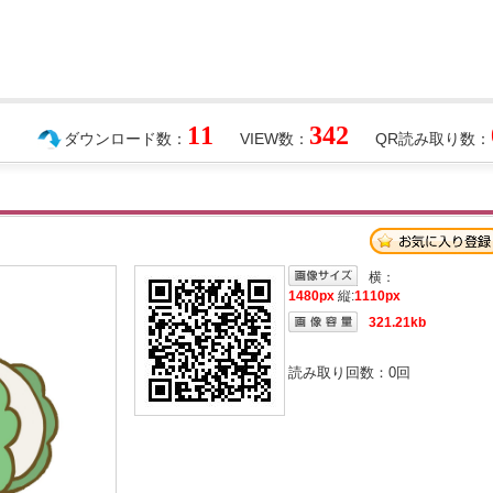
11
342
ダウンロード数：
VIEW数：
QR読み取り数：
横：
1480px
縦:
1110px
321.21kb
読み取り回数：
0
回