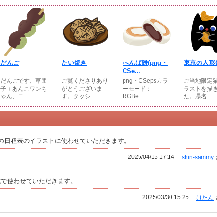
だんご
たい焼き
へんば餅(png・
東京の人形
CSe...
だんごです。草団
ご覧くださりあり
png・CSepsカラ
ご当地限定
子＋あんこワンち
がとうございま
ーモード：
ラストを描
ゃん、ニ...
す。タッシ...
RGBe...
た。県名...
の日程表のイラストに使わせていただきます。
2025/04/15 17:14
shin-sammy
誌で使わせていただきます。
2025/03/30 15:25
けたん