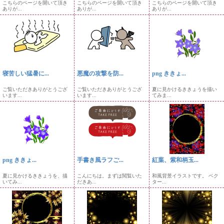
こちらのページを開いて頂き
こちらのページを開いて頂き
こちらのページを開いて頂き
ありが...
ありが...
ありが...
寝苦しい猛暑に...
悪魔の攻撃を防...
png ききょ...
ご覧いただきありがとうござ
ご覧いただきありがとうござ
夏に見かけるききょうを描い
います...
います...
てみま...
png ききょ...
手書き風ラフご...
紅葉、紫和柄玉...
夏に見かけるききょうを、描
こんにちは。まずは閲覧いた
和風背景イラストです。 ベク
いてみ...
だきあ...
ター...