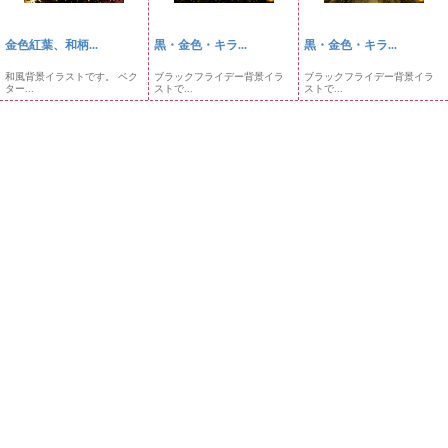
金色紅葉、和柄...
黒・金色・キラ...
黒・金色・キラ...
和風背景イラストです。 ベク
ブラックフライデー背景イラ
ブラックフライデー背景イラ
ター...
ストで...
ストで...