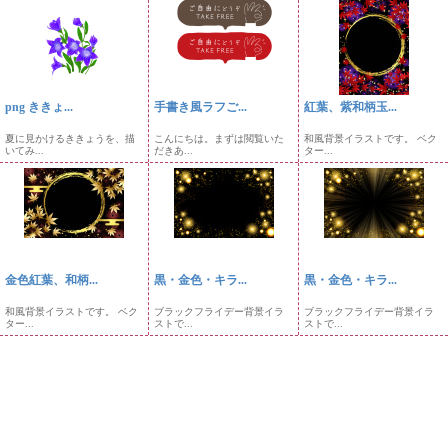
png ききょ...
手書き風ラフご...
紅葉、紫和柄玉...
夏に見かけるききょうを、描
こんにちは。まずは閲覧いた
和風背景イラストです。 ベク
いてみ...
だきあ...
ター...
金色紅葉、和柄...
黒・金色・キラ...
黒・金色・キラ...
和風背景イラストです。 ベク
ブラックフライデー背景イラ
ブラックフライデー背景イラ
ター...
ストで...
ストで...