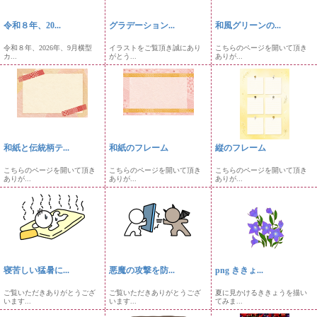
令和８年、20...
グラデーション...
和風グリーンの...
令和８年、2026年、9月横型
イラストをご覧頂き誠にあり
こちらのページを開いて頂き
カ...
がとう...
ありが...
和紙と伝統柄テ...
和紙のフレーム
縦のフレーム
こちらのページを開いて頂き
こちらのページを開いて頂き
こちらのページを開いて頂き
ありが...
ありが...
ありが...
寝苦しい猛暑に...
悪魔の攻撃を防...
png ききょ...
ご覧いただきありがとうござ
ご覧いただきありがとうござ
夏に見かけるききょうを描い
います...
います...
てみま...