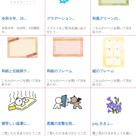
令和８年、20...
グラデーション...
和風グリーンの...
令和８年、2026年、9月横型
イラストをご覧頂き誠にあり
こちらのページを開いて頂き
カ...
がとう...
ありが...
和紙と伝統柄テ...
和紙のフレーム
縦のフレーム
こちらのページを開いて頂き
こちらのページを開いて頂き
こちらのページを開いて頂き
ありが...
ありが...
ありが...
寝苦しい猛暑に...
悪魔の攻撃を防...
png ききょ...
ご覧いただきありがとうござ
ご覧いただきありがとうござ
夏に見かけるききょうを描い