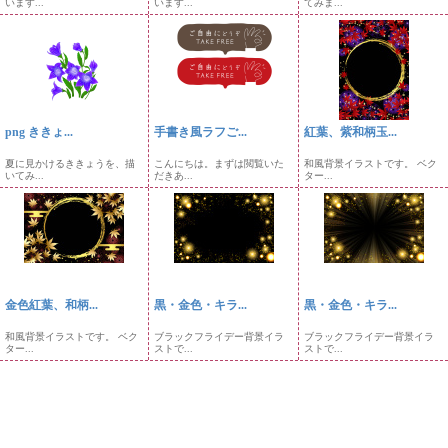
います...
います...
てみま...
png ききょ...
手書き風ラフご...
紅葉、紫和柄玉...
夏に見かけるききょうを、描
こんにちは。まずは閲覧いた
和風背景イラストです。 ベク
いてみ...
だきあ...
ター...
金色紅葉、和柄...
黒・金色・キラ...
黒・金色・キラ...
和風背景イラストです。 ベク
ブラックフライデー背景イラ
ブラックフライデー背景イラ
ター...
ストで...
ストで...