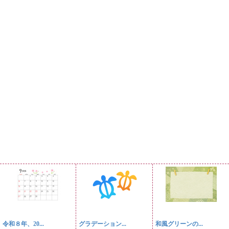
令和８年、20...
グラデーション...
和風グリーンの...