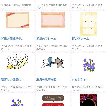
令和８年、2026年、9月横型
イラストをご覧頂き誠にあり
こちらのページを開いて頂き
カ...
がとう...
ありが...
和紙と伝統柄テ...
和紙のフレーム
縦のフレーム
こちらのページを開いて頂き
こちらのページを開いて頂き
こちらのページを開いて頂き
ありが...
ありが...
ありが...
寝苦しい猛暑に...
悪魔の攻撃を防...
png ききょ...
ご覧いただきありがとうござ
ご覧いただきありがとうござ
夏に見かけるききょうを描い
います...
います...
てみま...