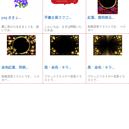
png ききょ...
手書き風ラフご...
紅葉、紫和柄玉...
夏に見かけるききょうを、描
こんにちは。まずは閲覧いた
和風背景イラストです。 ベク
いてみ...
だきあ...
ター...
金色紅葉、和柄...
黒・金色・キラ...
黒・金色・キラ...
和風背景イラストです。 ベク
ブラックフライデー背景イラ
ブラックフライデー背景イラ
ター...
ストで...
ストで...