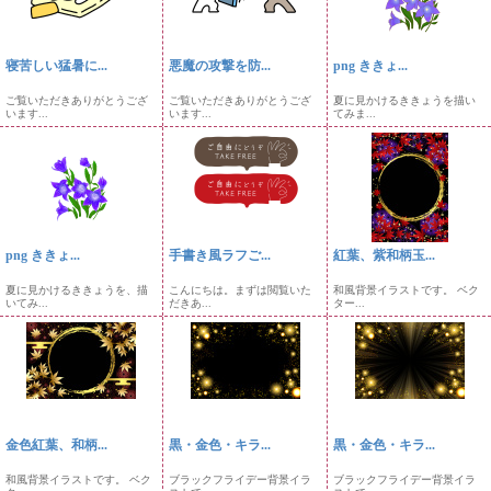
寝苦しい猛暑に...
悪魔の攻撃を防...
png ききょ...
ご覧いただきありがとうござ
ご覧いただきありがとうござ
夏に見かけるききょうを描い
います...
います...
てみま...
png ききょ...
手書き風ラフご...
紅葉、紫和柄玉...
夏に見かけるききょうを、描
こんにちは。まずは閲覧いた
和風背景イラストです。 ベク
いてみ...
だきあ...
ター...
金色紅葉、和柄...
黒・金色・キラ...
黒・金色・キラ...
和風背景イラストです。 ベク
ブラックフライデー背景イラ
ブラックフライデー背景イラ