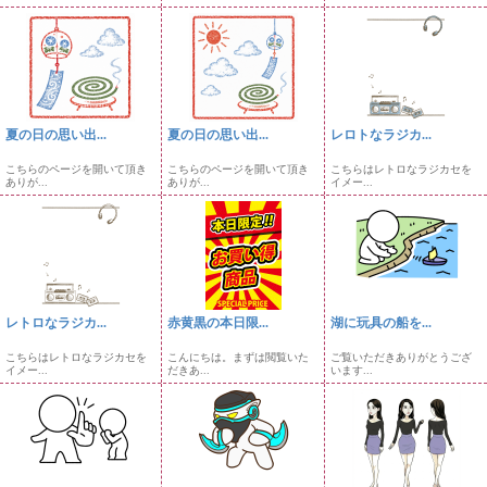
夏の日の思い出...
夏の日の思い出...
レロトなラジカ...
こちらのページを開いて頂き
こちらのページを開いて頂き
こちらはレトロなラジカセを
ありが...
ありが...
イメー...
レトロなラジカ...
赤黄黒の本日限...
湖に玩具の船を...
こちらはレトロなラジカセを
こんにちは。まずは閲覧いた
ご覧いただきありがとうござ
イメー...
だきあ...
います...