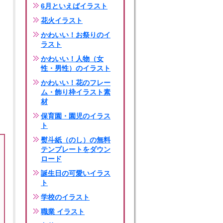
6月といえばイラスト
花火イラスト
かわいい！お祭りのイ
ラスト
かわいい！人物（女
性・男性）のイラスト
かわいい！花のフレー
ム・飾り枠イラスト素
材
保育園・園児のイラス
ト
熨斗紙（のし）の無料
テンプレートをダウン
ロード
誕生日の可愛いイラス
ト
学校のイラスト
職業 イラスト