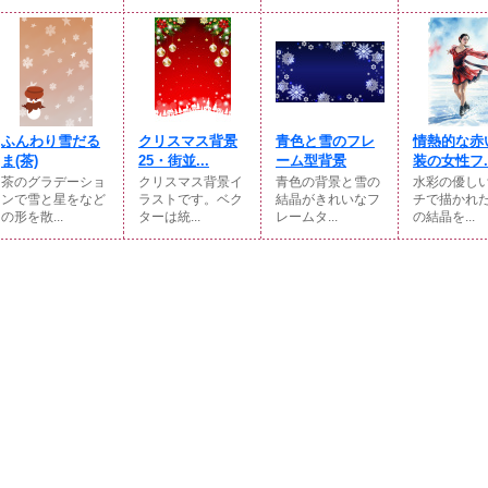
ふんわり雪だる
クリスマス背景
青色と雪のフレ
情熱的な赤
ま(⁠茶)
25・街並...
ーム型背景
装の女性フ..
茶のグラデーショ
クリスマス背景イ
青色の背景と雪の
水彩の優し
ンで雪と星をなど
ラストです。ベク
結晶がきれいなフ
チで描かれ
の形を散...
ターは統...
レームタ...
の結晶を...