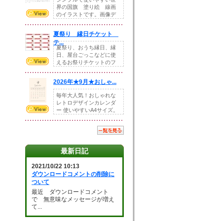
界の国旗 塗り絵 線画
のイラストです。画像デ
ータとEPSデータ...
夏祭り 縁日チケット
テ...
夏祭り、おうち縁日、縁
日、屋台ごっこなどに使
えるお祭りチケットのフ
ォーマットです。Z...
2026年★9月★おしゃ...
毎年大人気！おしゃれな
レトロデザインカレンダ
ー 使いやすいA4サイズ。
illust...
最新日記
2021/10/22 10:13
ダウンロードコメントの削除に
ついて
最近 ダウンロードコメント
で 無意味なメッセージが増え
て...