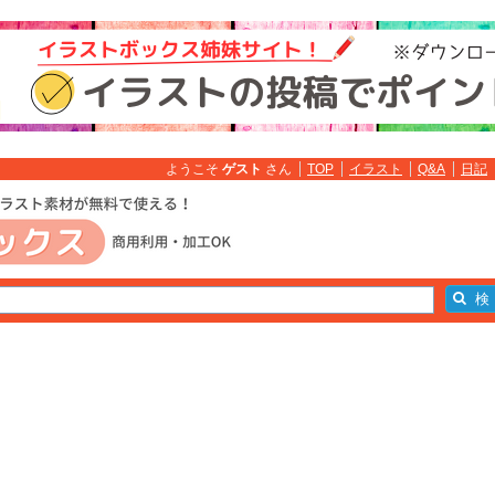
ようこそ
ゲスト
さん
TOP
イラスト
Q&A
日記