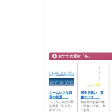
おすすめ素材「冬」
シームレスな四
寒中見舞い 葉
季の風景 ...
書サイズ ...
シームレスな四季
福寿草のお花の寒
の風景「冬と夜」
中見舞いです。 寒
のセット...
中お見...