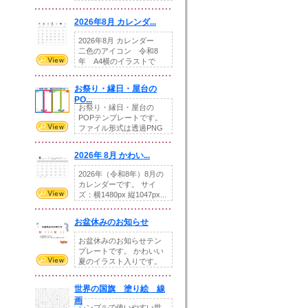
りの提...
2026年8月 カレンダ...
2026年8月 カレンダー
二色のアイコン 令和8
年 A4横のイラストで
す。8月をテ...
お祭り・縁日・屋台の
PO...
お祭り・縁日・屋台の
POPテンプレートです。
ファイル形式は透過PNG
です。---太め...
2026年 8月 かわい...
2026年（令和8年）8月の
カレンダーです。 サイ
ズ：横1480px 縦1047px...
お盆休みのお知らせ
お盆休みのお知らせテン
プレートです。 かわいい
夏のイラスト入りです。
休業日の日付けを...
世界の国旗 塗り絵 線
画
シンプルで使いやすい世