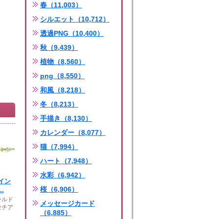
春（11,003）
シルエット（10,712）
透過PNG（10,400）
秋（9,439）
植物（8,560）
png（8,550）
和風（8,218）
冬（8,213）
手描き（8,130）
カレンダー（8,077）
猫（7,994）
ハート（7,948）
水彩（6,942）
イン
桜（6,906）
.
ールド
メッセージカード
セチア
（6,885）