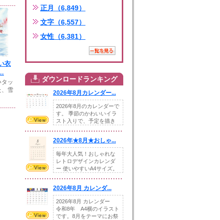
正月（6,849）
文字（6,557）
女性（6,381）
い衣
.
ダウンロードランキング
いタッ
た、雪
2026年8月カレンダー...
2026年8月のカレンダーで
す。 季節のかわいいイラ
スト入りで、予定を描き
込めるスペ...
2026年★8月★おしゃ...
毎年大人気！おしゃれな
レトロデザインカレンダ
ー 使いやすいA4サイズ。
illust...
2026年8月 カレンダ...
2026年8月 カレンダー
令和8年 A4横のイラスト
です。8月をテーマにお祭