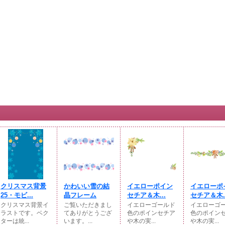
クリスマス背景
かわいい雪の結
イエローポイン
イエローポ
25・モビ...
晶フレーム
セチア＆木...
セチア＆木..
クリスマス背景イ
ご覧いただきまし
イエローゴールド
イエローゴ
ラストです。ベク
てありがとうござ
色のポインセチア
色のポイン
ターは統...
います。...
や木の実...
や木の実...