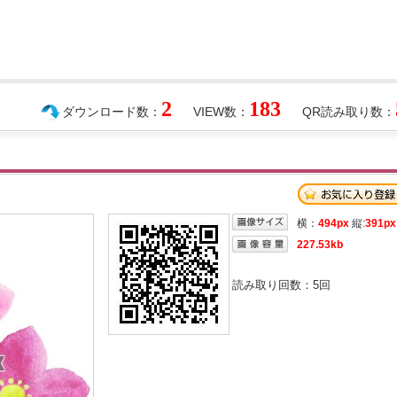
2
183
ダウンロード数：
VIEW数：
QR読み取り数：
横：
494px
縦:
391px
227.53kb
読み取り回数：
5
回