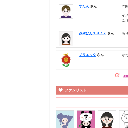
すたん
さん
雰
イ
こ
みやびん１９７７
さん
あ
ノリエッタ
さん
か
a
ファンリスト