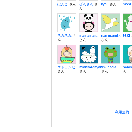
ぽんこ
さん
ぱんさん
さ
kyou
さん
monli
ん
ろみろみ
さ
mamamana
naminamikk
ﾓﾓﾈｺ
ん
さん
さん
エトランゼ
nyankoronyan
smilesala
pand
さん
さん
さん
ん
利用規約