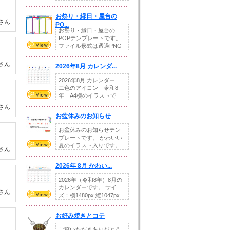
りの提...
お祭り・縁日・屋台の
さん
PO...
お祭り・縁日・屋台の
POPテンプレートです。
ファイル形式は透過PNG
です。---太め...
さん
2026年8月 カレンダ...
2026年8月 カレンダー
二色のアイコン 令和8
年 A4横のイラストで
す。8月をテ...
さん
お盆休みのお知らせ
お盆休みのお知らせテン
プレートです。 かわいい
夏のイラスト入りです。
さん
休業日の日付けを...
2026年 8月 かわい...
2026年（令和8年）8月の
カレンダーです。 サイ
さん
ズ：横1480px 縦1047px...
お好み焼きとコテ
ご覧いただきありがとう