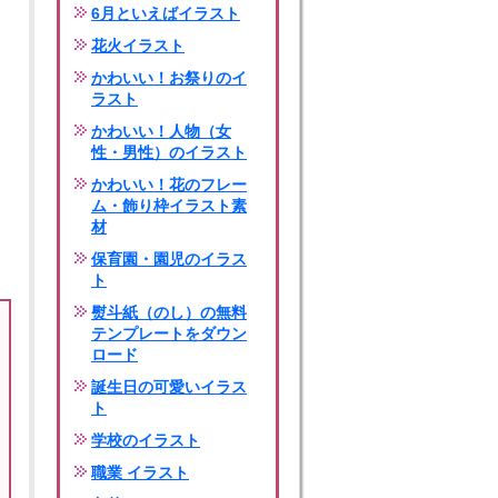
6月といえばイラスト
花火イラスト
かわいい！お祭りのイ
ラスト
かわいい！人物（女
性・男性）のイラスト
かわいい！花のフレー
ム・飾り枠イラスト素
材
保育園・園児のイラス
ト
熨斗紙（のし）の無料
テンプレートをダウン
ロード
誕生日の可愛いイラス
ト
学校のイラスト
職業 イラスト