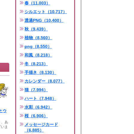
春（11,003）
シルエット（10,717）
透過PNG（10,400）
秋（9,439）
植物（8,560）
png（8,550）
和風（8,218）
冬（8,213）
手描き（8,130）
カレンダー（8,077）
猫（7,994）
ハート（7,948）
水彩（6,942）
とウ
桜（6,906）
き、あ
メッセージカード
ざいま
（6,885）