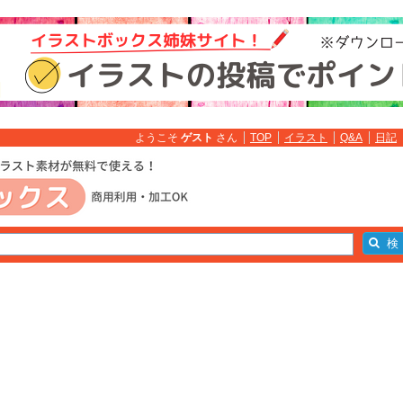
ようこそ
ゲスト
さん
TOP
イラスト
Q&A
日記