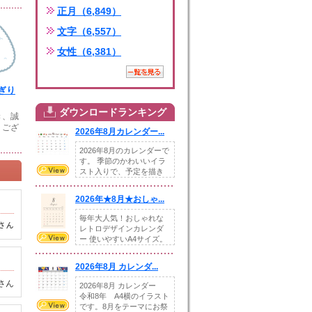
正月（6,849）
文字（6,557）
女性（6,381）
ぎり
ダウンロードランキング
き、誠
うござ
2026年8月カレンダー...
2026年8月のカレンダーで
す。 季節のかわいいイラ
スト入りで、予定を描き
込めるスペ...
2026年★8月★おしゃ...
毎年大人気！おしゃれな
さん
レトロデザインカレンダ
ー 使いやすいA4サイズ。
illust...
2026年8月 カレンダ...
さん
2026年8月 カレンダー
令和8年 A4横のイラスト
です。8月をテーマにお祭