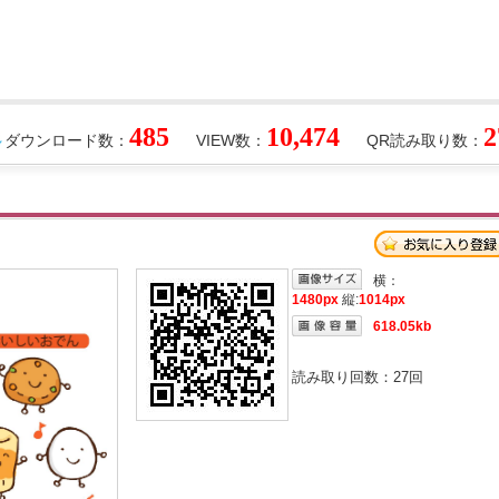
485
10,474
2
ダウンロード数：
VIEW数：
QR読み取り数：
横：
1480px
縦:
1014px
618.05kb
読み取り回数：
27
回