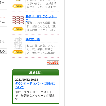
さん
ございます。 「お好み焼
きとコテ」のイラストで
す。 ホームペー...
夏祭り 縁日チケット
テ...
さん
夏祭り、おうち縁日、縁
日、屋台ごっこなどに使
えるお祭りチケットのフ
ォーマットです。Z...
秋の塗り絵
さん
秋の紅葉した葉、どんぐ
り、花、果物、野菜な
を見る
ど、秋をたくさん集めた
塗り絵素材です。小さ...
最新日記
2021/10/22 10:13
ダウンロードコメントの削除に
ついて
最近 ダウンロードコメント
で 無意味なメッセージが増え
て...