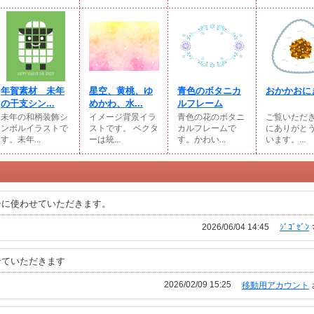
年賀素材 未年
星空、黄桃、ゆ
青色のボタニカ
おかかおに
の干支シン...
めかわ、水...
ルフレーム
未年の和柄装飾シ
イメージ背景イラ
青色の花のボタニ
ご覧いただ
ンボルイラストで
ストです。 ベクタ
カルフレームで
にありがと
す。未年...
ーは統...
す。かわい...
います。...
シに使わせていただきます。
2026/06/04 14:45
ｼﾞｺﾞｾﾞﾝ
せていただきます
2026/02/09 15:25
移動用アカウント