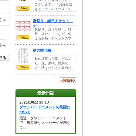
ございます。 「お好み焼
きとコテ」のイラストで
す。 ホームペー...
さん
夏祭り 縁日チケット
テ...
夏祭り、おうち縁日、縁
日、屋台ごっこなどに使
えるお祭りチケットのフ
ォーマットです。Z...
さん
秋の塗り絵
を見る
秋の紅葉した葉、どんぐ
り、花、果物、野菜な
ど、秋をたくさん集めた
塗り絵素材です。小さ...
最新日記
2021/10/22 10:13
ダウンロードコメントの削除に
ついて
最近 ダウンロードコメント
で 無意味なメッセージが増え
て...