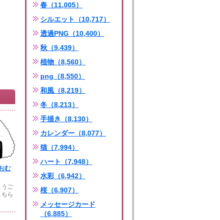
春（11,005）
シルエット（10,717）
透過PNG（10,400）
秋（9,439）
植物（8,560）
png（8,550）
和風（8,219）
冬（8,213）
手描き（8,130）
カレンダー（8,077）
猫（7,994）
ハート（7,948）
おむ
水彩（6,942）
とうご
桜（6,907）
こちら
メッセージカード
（6,885）