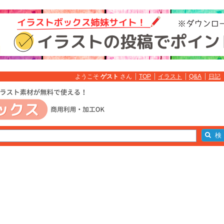
ようこそ
ゲスト
さん
TOP
イラスト
Q&A
日記