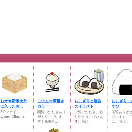
お米★新米★升
ごはん☆筆書き
おにぎりと湯呑
おにぎり・
に入ったお...
カラー
のイラスト
すび
ZIPファイル
閲覧いただきあり
ご覧いただき、あ
閲覧ありが
→eps（illustra...
がとうございま
りがとうございま
ざいます。
す！筆書き...
す。おに...
は、おに...