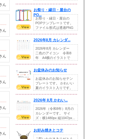
りの提...
さん
お祭り・縁日・屋台の
PO...
お祭り・縁日・屋台の
POPテンプレートです。
ファイル形式は透過PNG
さん
です。---太め...
2026年8月 カレンダ...
2026年8月 カレンダー
二色のアイコン 令和8
さん
年 A4横のイラストで
す。8月をテ...
お盆休みのお知らせ
お盆休みのお知らせテン
さん
プレートです。 かわいい
夏のイラスト入りです。
休業日の日付けを...
2026年 8月 かわい...
さん
2026年（令和8年）8月の
カレンダーです。 サイ
ズ：横1480px 縦1047px...
お好み焼きとコテ
さん
ご覧いただきありがとう