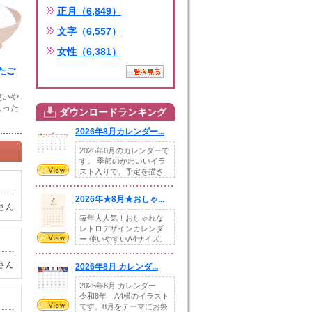
正月（6,849）
文字（6,557）
女性（6,381）
たご
使いや
入った
ダウンロードランキング
2026年8月カレンダー...
2026年8月のカレンダーで
す。 季節のかわいいイラ
スト入りで、予定を描き
込めるスペ...
2026年★8月★おしゃ...
さん
毎年大人気！おしゃれな
レトロデザインカレンダ
ー 使いやすいA4サイズ。
illust...
さん
2026年8月 カレンダ...
2026年8月 カレンダー
令和8年 A4横のイラスト
です。8月をテーマにお祭