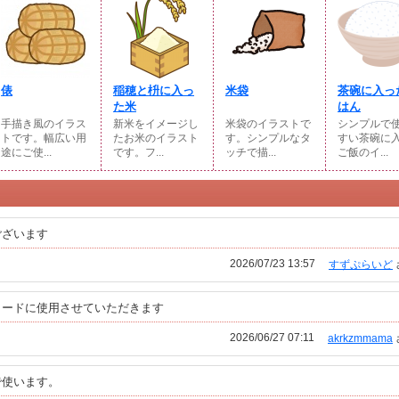
俵
稲穂と枡に入っ
米袋
茶碗に入っ
た米
はん
手描き風のイラス
新米をイメージし
米袋のイラストで
シンプルで
トです。幅広い用
たお米のイラスト
す。シンプルなタ
すい茶碗に
途にご使...
です。フ...
ッチで描...
ご飯のイ...
ございます
2026/07/23 13:57
すずぷらいど
カードに使用させていただきます
2026/06/27 07:11
akrkzmmama
で使います。