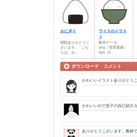
おにぎり
ライスのイラス
ト
閲覧ありがとうご
配布データ
ざいます。⠀こち
png（背景透過）
らは、お...
eps（Il...
ダウンロード コメント
かわいいイラストありがとう
かわいいので息子の自己紹介
ありがとうございます。教材