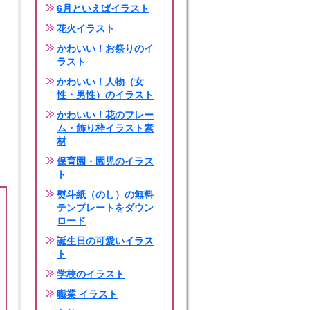
6月といえばイラスト
花火イラスト
かわいい！お祭りのイ
ラスト
かわいい！人物（女
性・男性）のイラスト
かわいい！花のフレー
ム・飾り枠イラスト素
材
保育園・園児のイラス
ト
熨斗紙（のし）の無料
テンプレートをダウン
ロード
誕生日の可愛いイラス
ト
学校のイラスト
職業 イラスト