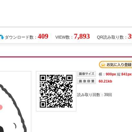
409
7,893
3
ダウンロード数：
VIEW数：
QR読み取り数：
横：
900px
縦:
841px
60.21kb
読み取り回数：
39
回