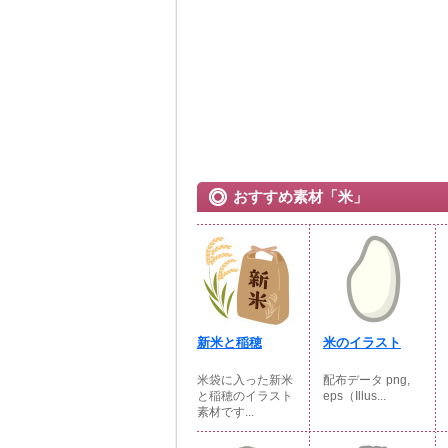
おすすめ素材「米」
新米と稲穂
米のイラスト
米袋に入った新米
配布データ png,
と稲穂のイラスト
eps（Illus...
素材です...