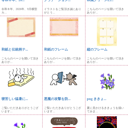
令和８年、2026年、9月横型
イラストをご覧頂き誠にあり
こちらのページを開いて頂き
カ...
がとう...
ありが...
和紙と伝統柄テ...
和紙のフレーム
縦のフレーム
こちらのページを開いて頂き
こちらのページを開いて頂き
こちらのページを開いて頂き
ありが...
ありが...
ありが...
寝苦しい猛暑に...
悪魔の攻撃を防...
png ききょ...
ご覧いただきありがとうござ
ご覧いただきありがとうござ
夏に見かけるききょうを描い
います...
います...
てみま...