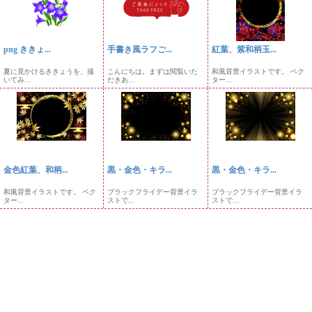
png ききょ...
手書き風ラフご...
紅葉、紫和柄玉...
夏に見かけるききょうを、描
こんにちは。まずは閲覧いた
和風背景イラストです。 ベク
いてみ...
だきあ...
ター...
金色紅葉、和柄...
黒・金色・キラ...
黒・金色・キラ...
和風背景イラストです。 ベク
ブラックフライデー背景イラ
ブラックフライデー背景イラ
ター...
ストで...
ストで...