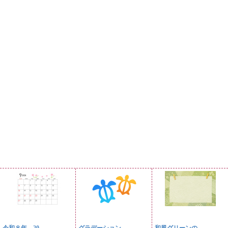
令和８年、20...
グラデーション...
和風グリーンの...