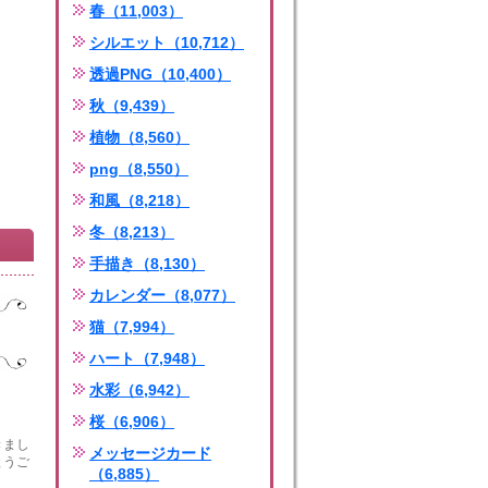
春（11,003）
シルエット（10,712）
透過PNG（10,400）
秋（9,439）
植物（8,560）
png（8,550）
和風（8,218）
冬（8,213）
手描き（8,130）
カレンダー（8,077）
猫（7,994）
ハート（7,948）
水彩（6,942）
桜（6,906）
きまし
メッセージカード
とうご
（6,885）