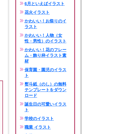
6月といえばイラスト
花火イラスト
かわいい！お祭りのイ
ラスト
かわいい！人物（女
性・男性）のイラスト
かわいい！花のフレー
ム・飾り枠イラスト素
材
保育園・園児のイラス
ト
熨斗紙（のし）の無料
テンプレートをダウン
ロード
誕生日の可愛いイラス
ト
学校のイラスト
職業 イラスト