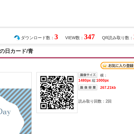
3
347
ダウンロード数：
VIEW数：
QR読み取り数：
の日カード/青
横：
1480px
縦:
1000px
267.21kb
読み取り回数：
2
回