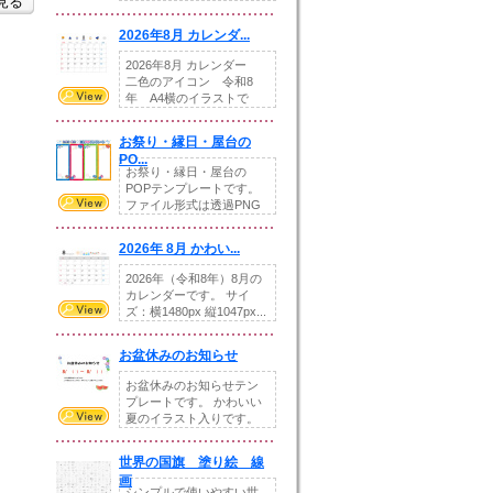
を見る
りの提...
2026年8月 カレンダ...
2026年8月 カレンダー
二色のアイコン 令和8
年 A4横のイラストで
す。8月をテ...
お祭り・縁日・屋台の
PO...
お祭り・縁日・屋台の
POPテンプレートです。
ファイル形式は透過PNG
です。---太め...
2026年 8月 かわい...
2026年（令和8年）8月の
カレンダーです。 サイ
ズ：横1480px 縦1047px...
お盆休みのお知らせ
お盆休みのお知らせテン
プレートです。 かわいい
夏のイラスト入りです。
休業日の日付けを...
世界の国旗 塗り絵 線
画
シンプルで使いやすい世