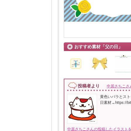
おすすめ素材「父の日」
投稿者より
中居さちこさ
黄色いバラとスト
日素材→https://bit
中居さちこさんの投稿したイラストを全