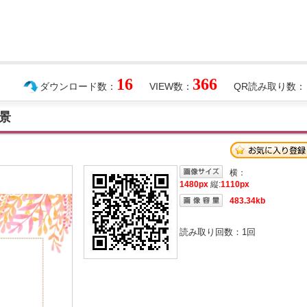
16
366
ダウンロード数：
VIEW数：
QR読み取り数：
景
横：
1480px
縦:
1110px
483.34kb
読み取り回数：
1
回