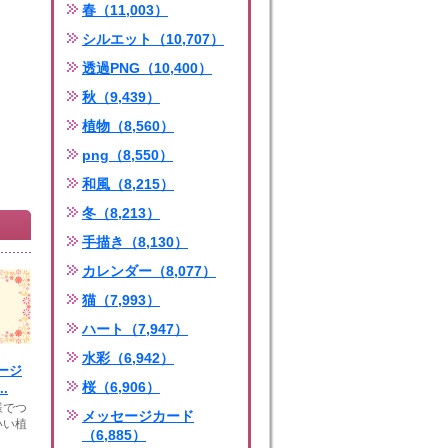
春（11,003）
シルエット（10,707）
透過PNG（10,400）
秋（9,439）
植物（8,560）
png（8,550）
和風（8,215）
冬（8,213）
手描き（8,130）
カレンダー（8,077）
猫（7,993）
ハート（7,947）
水彩（6,942）
ージ
桜（6,906）
.
様でつ
メッセージカード
いい植
（6,885）