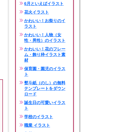
6月といえばイラスト
花火イラスト
かわいい！お祭りのイ
ラスト
かわいい！人物（女
性・男性）のイラスト
かわいい！花のフレー
ム・飾り枠イラスト素
材
保育園・園児のイラス
ト
熨斗紙（のし）の無料
テンプレートをダウン
ロード
誕生日の可愛いイラス
ト
学校のイラスト
職業 イラスト