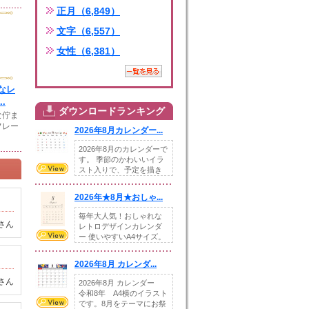
正月（6,849）
文字（6,557）
女性（6,381）
なレ
.
ダウンロードランキング
な佇ま
フレー
2026年8月カレンダー...
2026年8月のカレンダーで
す。 季節のかわいいイラ
スト入りで、予定を描き
込めるスペ...
2026年★8月★おしゃ...
毎年大人気！おしゃれな
さん
レトロデザインカレンダ
ー 使いやすいA4サイズ。
illust...
2026年8月 カレンダ...
さん
2026年8月 カレンダー
令和8年 A4横のイラスト
です。8月をテーマにお祭