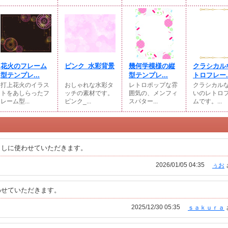
花火のフレーム
ピンク_水彩背景
幾何学模様の縦
クラシカル
型テンプレ...
型テンプレ...
トロフレー..
打上花火のイラス
おしゃれな水彩タ
レトロポップな雰
クラシカル
トをあしらったフ
ッチの素材です。
囲気の、メンフィ
いのレトロ
レーム型...
ピンク_...
スパター...
ムです。...
出しに使わせていただきます。
2026/01/05 04:35
ぅお
わせていただきます。
2025/12/30 05:35
ｓａｋｕｒａ