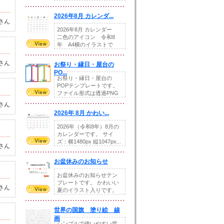
りの提...
2026年8月 カレンダ...
さん
2026年8月 カレンダー
二色のアイコン 令和8
年 A4横のイラストで
す。8月をテ...
さん
お祭り・縁日・屋台の
PO...
お祭り・縁日・屋台の
POPテンプレートです。
ファイル形式は透過PNG
です。---太め...
さん
2026年 8月 かわい...
2026年（令和8年）8月の
カレンダーです。 サイ
ズ：横1480px 縦1047px...
さん
お盆休みのお知らせ
お盆休みのお知らせテン
プレートです。 かわいい
さん
夏のイラスト入りです。
休業日の日付けを...
世界の国旗 塗り絵 線
画
シンプルで使いやすい世