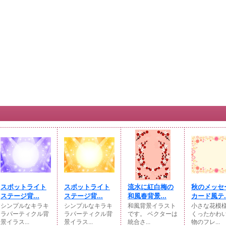
スポットライト
スポットライト
流水に紅白梅の
秋のメッセ
ステージ背...
ステージ背...
和風春背景...
カード風テ..
シンプルなキラキ
シンプルなキラキ
和風背景イラスト
小さな花模
ラパーティクル背
ラパーティクル背
です。 ベクターは
くったかわ
景イラス...
景イラス...
統合さ...
物のフレ...