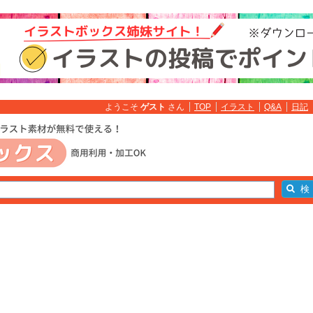
ようこそ
ゲスト
さん
TOP
イラスト
Q&A
日記