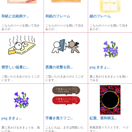
和紙と伝統柄テ...
和紙のフレーム
縦のフレーム
こちらのページを開いて頂き
こちらのページを開いて頂き
こちらのページを開いて頂き
ありが...
ありが...
ありが...
寝苦しい猛暑に...
悪魔の攻撃を防...
png ききょ...
ご覧いただきありがとうござ
ご覧いただきありがとうござ
夏に見かけるききょうを描い
います...
います...
てみま...
png ききょ...
手書き風ラフご...
紅葉、紫和柄玉...
夏に見かけるききょうを、描
こんにちは。まずは閲覧いた
和風背景イラストです。 ベク
いてみ...
だきあ...
ター...