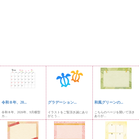
令和８年、20...
グラデーション...
和風グリーンの...
令和８年、2026年、9月横型
イラストをご覧頂き誠にあり
こちらのページを開いて頂き
カ...
がとう...
ありが...