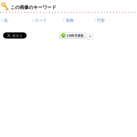
この画像のキーワード
花
カード
装飾
円形
0