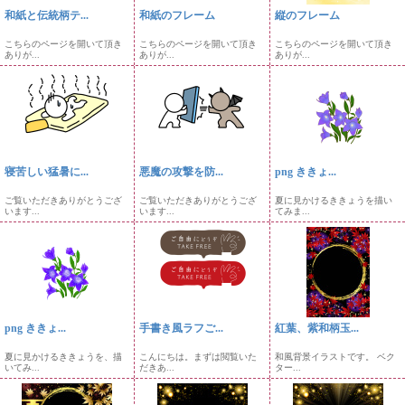
和紙と伝統柄テ...
和紙のフレーム
縦のフレーム
こちらのページを開いて頂き
こちらのページを開いて頂き
こちらのページを開いて頂き
ありが...
ありが...
ありが...
寝苦しい猛暑に...
悪魔の攻撃を防...
png ききょ...
ご覧いただきありがとうござ
ご覧いただきありがとうござ
夏に見かけるききょうを描い
います...
います...
てみま...
png ききょ...
手書き風ラフご...
紅葉、紫和柄玉...
夏に見かけるききょうを、描
こんにちは。まずは閲覧いた
和風背景イラストです。 ベク
いてみ...
だきあ...
ター...