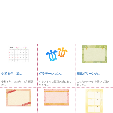
令和８年、20...
グラデーション...
和風グリーンの...
令和８年、2026年、9月横型
イラストをご覧頂き誠にあり
こちらのページを開いて頂き
カ...
がとう...
ありが...