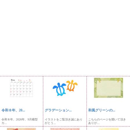
令和８年、20...
グラデーション...
和風グリーンの...
令和８年、2026年、9月横型
イラストをご覧頂き誠にあり
こちらのページを開いて頂き
カ...
がとう...
ありが...