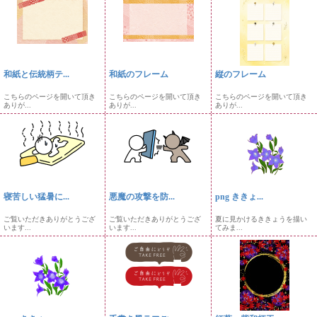
和紙と伝統柄テ...
和紙のフレーム
縦のフレーム
こちらのページを開いて頂き
こちらのページを開いて頂き
こちらのページを開いて頂き
ありが...
ありが...
ありが...
寝苦しい猛暑に...
悪魔の攻撃を防...
png ききょ...
ご覧いただきありがとうござ
ご覧いただきありがとうござ
夏に見かけるききょうを描い
います...
います...
てみま...