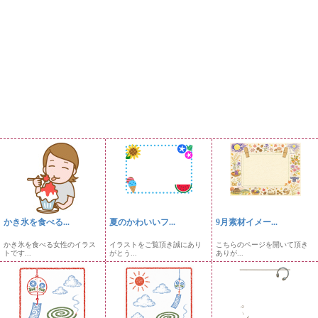
かき氷を食べる...
夏のかわいいフ...
9月素材イメー...
かき氷を食べる女性のイラス
イラストをご覧頂き誠にあり
こちらのページを開いて頂き
トです...
がとう...
ありが...