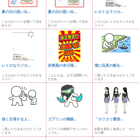
夏の日の思い出...
夏の日の思い出...
レロトなラジカ...
こちらのページを開いて頂き
こちらのページを開いて頂き
こちらはレトロなラジカセを
ありが...
ありが...
イメー...
レトロなラジカ...
赤黄黒の本日限...
湖に玩具の船を...
こちらはレトロなラジカセを
こんにちは。まずは閲覧いた
ご覧いただきありがとうござ
イメー...
だきあ...
います...
強く主張する人...
ゴブリンの精鋭...
「カリカリ整形...
ご覧いただきありがとうござ
ゴブリンの精鋭アサシンのシ
顔面を面白く改造した「カリ
います...
ンプル...
カリ整...