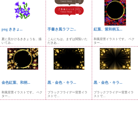
png ききょ...
手書き風ラフご...
紅葉、紫和柄玉...
夏に見かけるききょうを、描
こんにちは。まずは閲覧いた
和風背景イラストです。 ベク
いてみ...
だきあ...
ター...
金色紅葉、和柄...
黒・金色・キラ...
黒・金色・キラ...
和風背景イラストです。 ベク
ブラックフライデー背景イラ
ブラックフライデー背景イラ
ター...
ストで...
ストで...