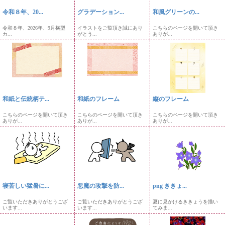
令和８年、20...
グラデーション...
和風グリーンの...
令和８年、2026年、9月横型
イラストをご覧頂き誠にあり
こちらのページを開いて頂き
カ...
がとう...
ありが...
和紙と伝統柄テ...
和紙のフレーム
縦のフレーム
こちらのページを開いて頂き
こちらのページを開いて頂き
こちらのページを開いて頂き
ありが...
ありが...
ありが...
寝苦しい猛暑に...
悪魔の攻撃を防...
png ききょ...
ご覧いただきありがとうござ
ご覧いただきありがとうござ
夏に見かけるききょうを描い
います...
います...
てみま...