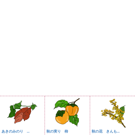
あきのみのり ...
秋の実り 柿
秋の花 きんも...