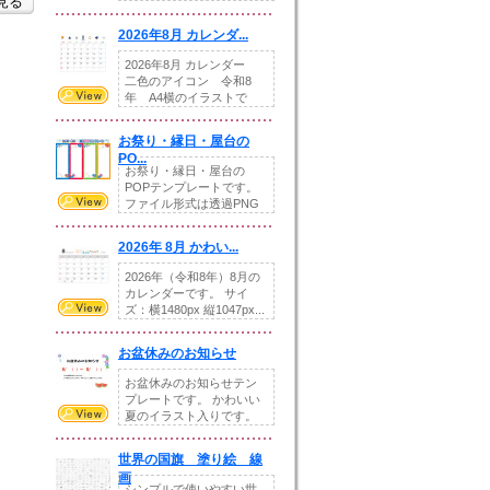
を見る
りの提...
2026年8月 カレンダ...
2026年8月 カレンダー
二色のアイコン 令和8
年 A4横のイラストで
す。8月をテ...
お祭り・縁日・屋台の
PO...
お祭り・縁日・屋台の
POPテンプレートです。
ファイル形式は透過PNG
です。---太め...
2026年 8月 かわい...
2026年（令和8年）8月の
カレンダーです。 サイ
ズ：横1480px 縦1047px...
お盆休みのお知らせ
お盆休みのお知らせテン
プレートです。 かわいい
夏のイラスト入りです。
休業日の日付けを...
世界の国旗 塗り絵 線
画
シンプルで使いやすい世