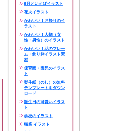
6月といえばイラスト
花火イラスト
かわいい！お祭りのイ
ラスト
かわいい！人物（女
性・男性）のイラスト
かわいい！花のフレー
ム・飾り枠イラスト素
材
保育園・園児のイラス
ト
熨斗紙（のし）の無料
テンプレートをダウン
ロード
誕生日の可愛いイラス
ト
学校のイラスト
職業 イラスト