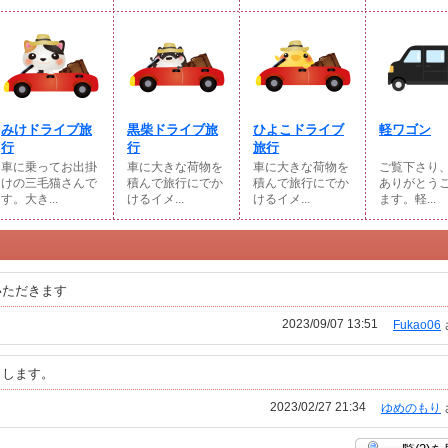
みけドライブ旅
黒柴ドライブ旅
ひよこドライブ
軽ワゴン
行
行
旅行
車に乗ってお出掛
車に大きな荷物を
車に大きな荷物を
ご覧下さり
けの三毛猫さんで
積んで旅行にでか
積んで旅行にでか
ありがとう
す。大き...
けるイメ...
けるイメ...
ます。軽...
いただきます
2023/09/07 13:51
Fukao06
りします。
2023/02/27 21:34
ゆめのもり