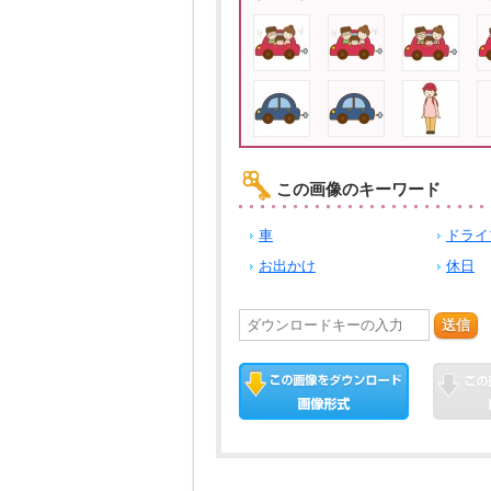
この画像のキーワード
車
ドライ
お出かけ
休日
送信