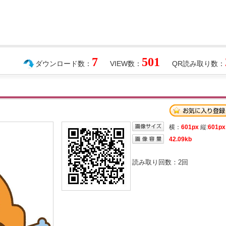
7
501
ダウンロード数：
VIEW数：
QR読み取り数：
横：
601px
縦:
601px
42.09kb
読み取り回数：
2
回