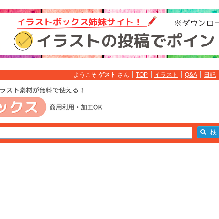
ようこそ
ゲスト
さん
TOP
イラスト
Q&A
日記