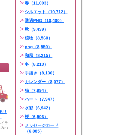
春（11,003）
シルエット（10,712）
透過PNG（10,400）
秋（9,439）
植物（8,560）
png（8,550）
和風（8,215）
冬（8,213）
手描き（8,130）
カレンダー（8,077）
猫（7,994）
ハート（7,947）
水彩（6,942）
るリ
桜（6,906）
.
るイラ
メッセージカード
らみつ
（6,885）