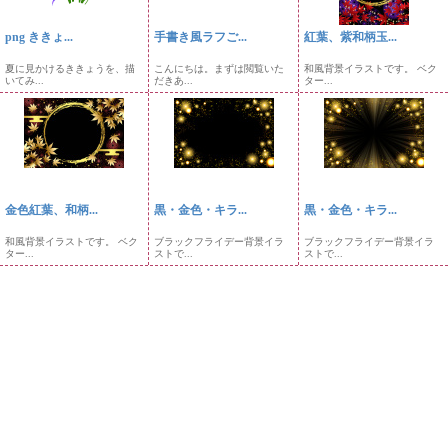
png ききょ...
手書き風ラフご...
紅葉、紫和柄玉...
夏に見かけるききょうを、描
こんにちは。まずは閲覧いた
和風背景イラストです。 ベク
いてみ...
だきあ...
ター...
金色紅葉、和柄...
黒・金色・キラ...
黒・金色・キラ...
和風背景イラストです。 ベク
ブラックフライデー背景イラ
ブラックフライデー背景イラ
ター...
ストで...
ストで...