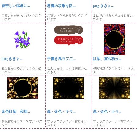
寝苦しい猛暑に...
悪魔の攻撃を防...
png ききょ...
ご覧いただきありがとうござ
ご覧いただきありがとうござ
夏に見かけるききょうを描い
います...
います...
てみま...
png ききょ...
手書き風ラフご...
紅葉、紫和柄玉...
夏に見かけるききょうを、描
こんにちは。まずは閲覧いた
和風背景イラストです。 ベク
いてみ...
だきあ...
ター...
金色紅葉、和柄...
黒・金色・キラ...
黒・金色・キラ...
和風背景イラストです。 ベク
ブラックフライデー背景イラ
ブラックフライデー背景イラ
ター...
ストで...
ストで...