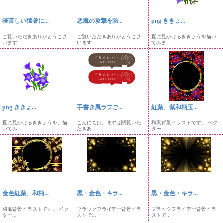
寝苦しい猛暑に...
悪魔の攻撃を防...
png ききょ...
ご覧いただきありがとうござ
ご覧いただきありがとうござ
夏に見かけるききょうを描い
います...
います...
てみま...
png ききょ...
手書き風ラフご...
紅葉、紫和柄玉...
夏に見かけるききょうを、描
こんにちは。まずは閲覧いた
和風背景イラストです。 ベク
いてみ...
だきあ...
ター...
金色紅葉、和柄...
黒・金色・キラ...
黒・金色・キラ...
和風背景イラストです。 ベク
ブラックフライデー背景イラ
ブラックフライデー背景イラ
ター...
ストで...
ストで...