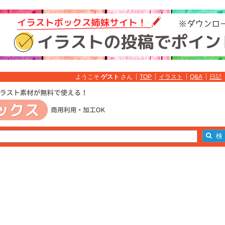
ようこそ
ゲスト
さん
TOP
イラスト
Q&A
日記