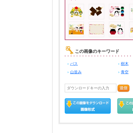
この画像のキーワード
バス
樹木
山並み
青空
送信