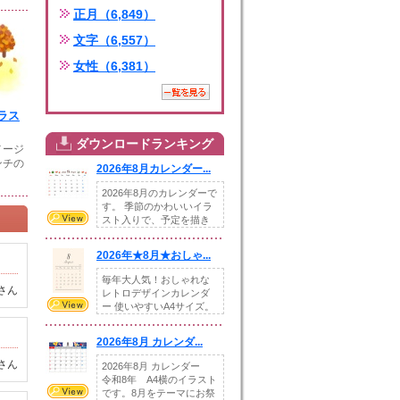
正月（6,849）
文字（6,557）
女性（6,381）
ラス
ダウンロードランキング
メージ
ンチの
2026年8月カレンダー...
2026年8月のカレンダーで
す。 季節のかわいいイラ
スト入りで、予定を描き
込めるスペ...
2026年★8月★おしゃ...
毎年大人気！おしゃれな
さん
レトロデザインカレンダ
ー 使いやすいA4サイズ。
illust...
2026年8月 カレンダ...
さん
2026年8月 カレンダー
令和8年 A4横のイラスト
です。8月をテーマにお祭