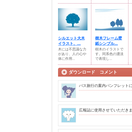
シルエット大木
樹木フレーム壁
イラスト、...
紙シンプル...
木には不思議な力
樹木のイラストで
があり、人の心や
す。同系色の濃淡
体に作用...
で表現し...
ダウンロード コメント
バス旅行の案内パンフレット
広報誌に使用させていただき