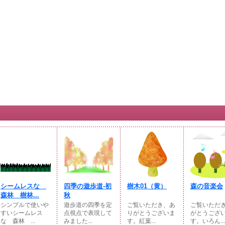
シームレスな
四季の遊歩道-初
樹木01（黄）
森の音楽会
森林 樹林...
秋
シンプルで使いや
遊歩道の四季を定
ご覧いただき、あ
ご覧いただ
すいシームレス
点視点で表現して
りがとうございま
がとうござ
な 森林 ...
みました...
す。紅葉...
す。いろん...