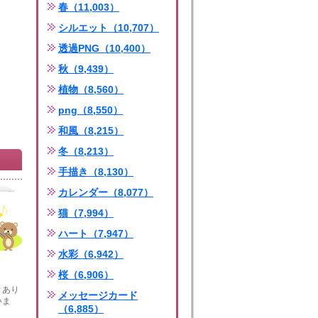
春（11,003）
シルエット（10,707）
透過PNG（10,400）
秋（9,439）
植物（8,560）
png（8,550）
和風（8,215）
冬（8,213）
手描き（8,130）
カレンダー（8,077）
猫（7,994）
ハート（7,947）
水彩（6,942）
桜（6,906）
きあり
メッセージカード
いま
（6,885）