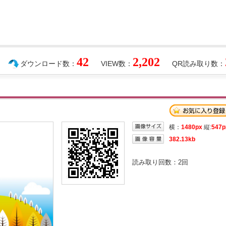
42
2,202
ダウンロード数：
VIEW数：
QR読み取り数：
横：
1480px
縦:
547p
382.13kb
読み取り回数：
2
回