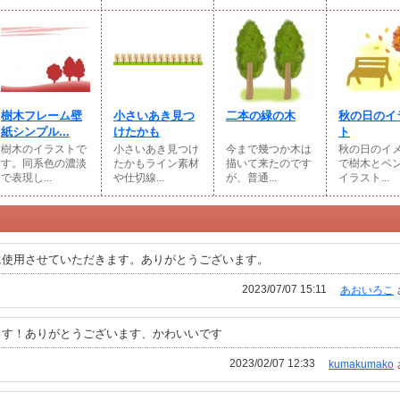
樹木フレーム壁
小さいあき見つ
二本の緑の木
秋の日のイ
紙シンプル...
けたかも
ト
樹木のイラストで
小さいあき見つけ
今まで幾つか木は
秋の日のイ
す。同系色の濃淡
たかもライン素材
描いて来たのです
で樹木とベ
で表現し...
や仕切線...
が、普通...
イラスト...
に使用させていただきます。ありがとうございます。
2023/07/07 15:11
あおいろこ
ます！ありがとうございます、かわいいです
2023/02/07 12:33
kumakumako