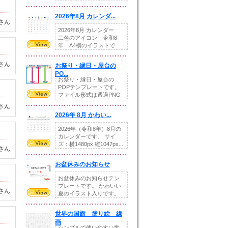
りの提...
2026年8月 カレンダ...
さん
2026年8月 カレンダー
二色のアイコン 令和8
年 A4横のイラストで
す。8月をテ...
さん
お祭り・縁日・屋台の
PO...
お祭り・縁日・屋台の
POPテンプレートです。
ファイル形式は透過PNG
です。---太め...
さん
2026年 8月 かわい...
2026年（令和8年）8月の
カレンダーです。 サイ
ズ：横1480px 縦1047px...
さん
お盆休みのお知らせ
お盆休みのお知らせテン
プレートです。 かわいい
さん
夏のイラスト入りです。
休業日の日付けを...
世界の国旗 塗り絵 線
画
シンプルで使いやすい世