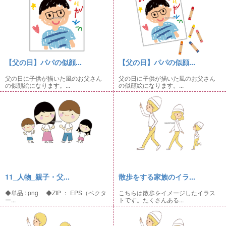
【父の日】パパの似顔...
【父の日】パパの似顔...
父の日に子供が描いた風のお父さん
父の日に子供が描いた風のお父さん
の似顔絵になります。...
の似顔絵になります。...
11_人物_親子・父...
散歩をする家族のイラ...
◆単品 : png ◆ZIP ： EPS（ベクタ
こちらは散歩をイメージしたイラス
ー...
トです。たくさんある...