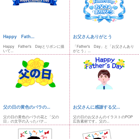
Happy Fath...
お父さんありがとう
Happy Father's Dayとリボンに描
「Father's Day」と「お父さんあり
いて...
がとう」...
父の日の黄色のバラの...
お父さんに感謝する父...
父の日の黄色のバラの花と「父の
父の日のお父さんのイラストのPOP
日」の文字の入ったバナ...
広告素材です。父の...