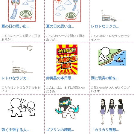
夏の日の思い出...
夏の日の思い出...
レロトなラジカ...
こちらのページを開いて頂き
こちらのページを開いて頂き
こちらはレトロなラジカセを
ありが...
ありが...
イメー...
レトロなラジカ...
赤黄黒の本日限...
湖に玩具の船を...
こちらはレトロなラジカセを
こんにちは。まずは閲覧いた
ご覧いただきありがとうござ
イメー...
だきあ...
います...
強く主張する人...
ゴブリンの精鋭...
「カリカリ整形...