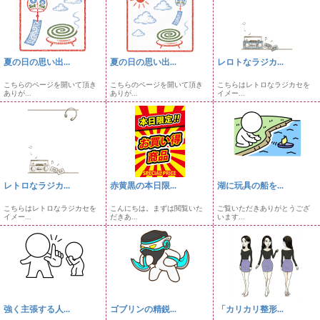
夏の日の思い出...
夏の日の思い出...
レロトなラジカ...
こちらのページを開いて頂き
こちらのページを開いて頂き
こちらはレトロなラジカセを
ありが...
ありが...
イメー...
レトロなラジカ...
赤黄黒の本日限...
湖に玩具の船を...
こちらはレトロなラジカセを
こんにちは。まずは閲覧いた
ご覧いただきありがとうござ
イメー...
だきあ...
います...
強く主張する人...
ゴブリンの精鋭...
「カリカリ整形...