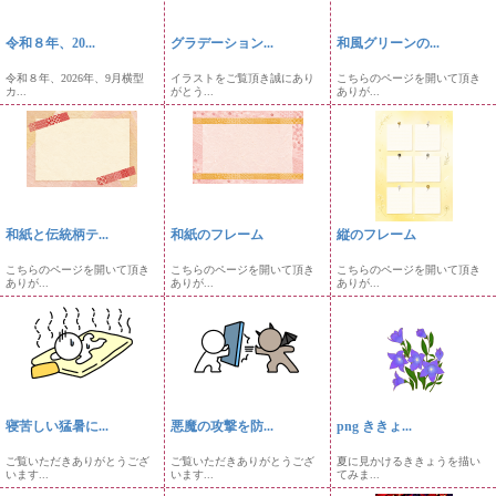
令和８年、20...
グラデーション...
和風グリーンの...
令和８年、2026年、9月横型
イラストをご覧頂き誠にあり
こちらのページを開いて頂き
カ...
がとう...
ありが...
和紙と伝統柄テ...
和紙のフレーム
縦のフレーム
こちらのページを開いて頂き
こちらのページを開いて頂き
こちらのページを開いて頂き
ありが...
ありが...
ありが...
寝苦しい猛暑に...
悪魔の攻撃を防...
png ききょ...
ご覧いただきありがとうござ
ご覧いただきありがとうござ
夏に見かけるききょうを描い
います...
います...
てみま...