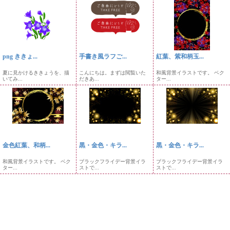
png ききょ...
手書き風ラフご...
紅葉、紫和柄玉...
夏に見かけるききょうを、描
こんにちは。まずは閲覧いた
和風背景イラストです。 ベク
いてみ...
だきあ...
ター...
金色紅葉、和柄...
黒・金色・キラ...
黒・金色・キラ...
和風背景イラストです。 ベク
ブラックフライデー背景イラ
ブラックフライデー背景イラ
ター...
ストで...
ストで...