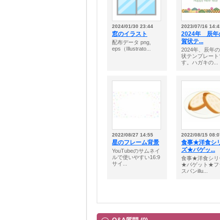
2024/01/30 23:44
2023/07/16 14:4
窓のイラスト
2024年 辰
賀状テ...
配布データ png,
eps（Illustrato...
2024年、辰年
状テンプレート
す。ハガキの...
2022/08/27 14:55
2022/08/15 08:0
星のフレーム背景
食事★洋食シ
ズ★バゲッ...
YouTubeのサムネイ
ルで使いやすい16:9
食事★洋食シリ
サイ...
★バゲット★フ
スパンillu...