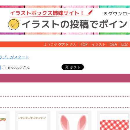
ようこそ
ゲスト
さん
TOP
イラスト
Q&A
日記
ラブ」がスタート
料
mcdoppfさん