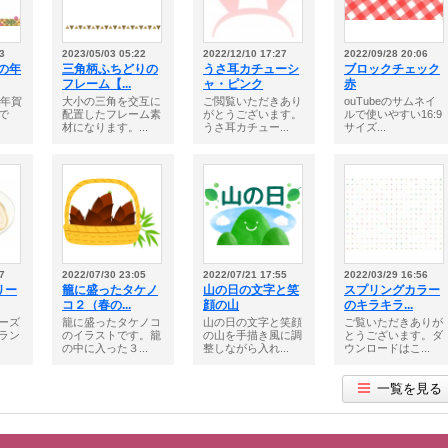
3
2023/05/03 05:22
2022/12/10 17:27
2022/09/28 20:06
年の年
三角柄ふちどりの
うさ耳カチューシ
ブロックチェック
フレーム【...
ャ・ピンク
赤
の年賀
大小の三角を交互に
ご閲覧いただきあり
ouTubeのサムネイ
で
配置したフレーム素
がとうございます。
ルで使いやすい16:9
材になります。...
うさ耳カチュー...
サイズ...
7
2022/07/30 23:05
2022/07/21 17:55
2022/03/29 16:56
リー
籠に盛ったタケノ
山の日の文字と笑
スプリングカラー
コ２（春の...
顔の山
のキラキラ...
ーズ
籠に盛ったタケノコ
山の日の文字と笑顔
ご覧いただきありが
ラン
のイラストです。籠
の山を手描き風に調
とうございます。ダ
の中に入った３...
整しながら入れ...
ウンロードはこ...
一覧を見る