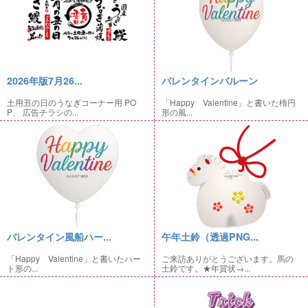
2026年版7月26...
バレンタインバルーン
土用丑の日のうなぎコーナー用 PO
「Happy Valentine」と書いた楕円
P、 広告チラシの...
形の風...
バレンタイン風船ハー...
午年土鈴（透過PNG...
「Happy Valentine」と書いたハー
ご来訪ありがとうございます。馬の
ト形の...
土鈴です。★年賀状→...