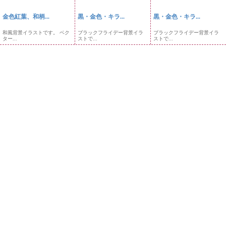
金色紅葉、和柄...
黒・金色・キラ...
黒・金色・キラ...
和風背景イラストです。 ベク
ブラックフライデー背景イラ
ブラックフライデー背景イラ
ター...
ストで...
ストで...