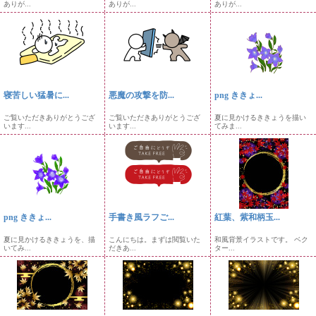
ありが...
ありが...
ありが...
寝苦しい猛暑に...
悪魔の攻撃を防...
png ききょ...
ご覧いただきありがとうござ
ご覧いただきありがとうござ
夏に見かけるききょうを描い
います...
います...
てみま...
png ききょ...
手書き風ラフご...
紅葉、紫和柄玉...
夏に見かけるききょうを、描
こんにちは。まずは閲覧いた
和風背景イラストです。 ベク
いてみ...
だきあ...
ター...