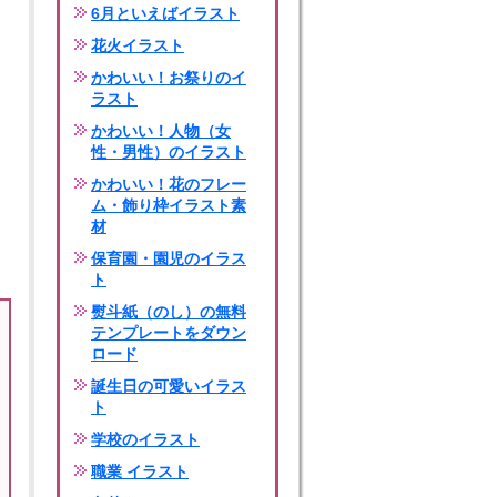
6月といえばイラスト
花火イラスト
かわいい！お祭りのイ
ラスト
かわいい！人物（女
性・男性）のイラスト
かわいい！花のフレー
ム・飾り枠イラスト素
材
保育園・園児のイラス
ト
熨斗紙（のし）の無料
テンプレートをダウン
ロード
誕生日の可愛いイラス
ト
学校のイラスト
職業 イラスト