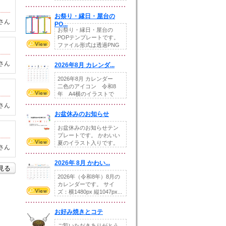
りの提...
お祭り・縁日・屋台の
さん
PO...
お祭り・縁日・屋台の
POPテンプレートです。
ファイル形式は透過PNG
です。---太め...
さん
2026年8月 カレンダ...
2026年8月 カレンダー
二色のアイコン 令和8
年 A4横のイラストで
す。8月をテ...
さん
お盆休みのお知らせ
お盆休みのお知らせテン
プレートです。 かわいい
夏のイラスト入りです。
さん
休業日の日付けを...
2026年 8月 かわい...
を見る
2026年（令和8年）8月の
カレンダーです。 サイ
ズ：横1480px 縦1047px...
お好み焼きとコテ
ご覧いただきありがとう