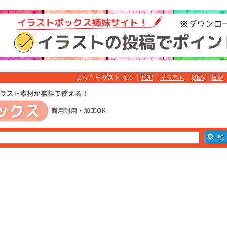
ようこそ
ゲスト
さん
TOP
イラスト
Q&A
日記