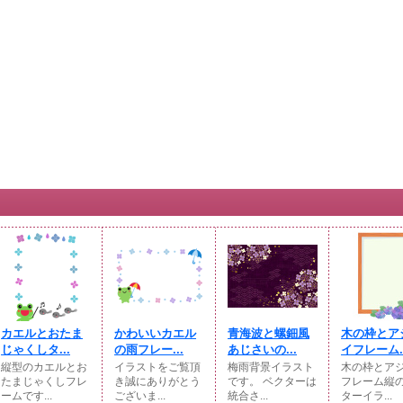
カエルとおたま
かわいいカエル
青海波と螺鈿風
木の枠とア
じゃくしタ...
の雨フレー...
あじさいの...
イフレーム..
縦型のカエルとお
イラストをご覧頂
梅雨背景イラスト
木の枠とア
たまじゃくしフレ
き誠にありがとう
です。 ベクターは
フレーム縦
ームです...
ございま...
統合さ...
ターイラ...