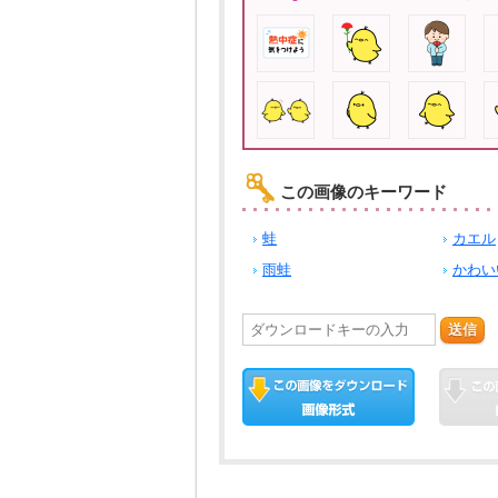
この画像のキーワード
蛙
カエル
雨蛙
かわい
送信