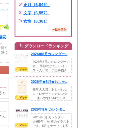
正月（6,849）
文字（6,557）
女性（6,381）
陽花
.
ダウンロードランキング
ご覧く
て誠に
2026年8月カレンダー...
2026年8月のカレンダーで
す。 季節のかわいいイラ
スト入りで、予定を描き
込めるスペ...
2026年★8月★おしゃ...
毎年大人気！おしゃれな
さん
レトロデザインカレンダ
ー 使いやすいA4サイズ。
illust...
2026年8月 カレンダ...
さん
2026年8月 カレンダー
令和8年 A4横のイラスト
です。8月をテーマにお祭