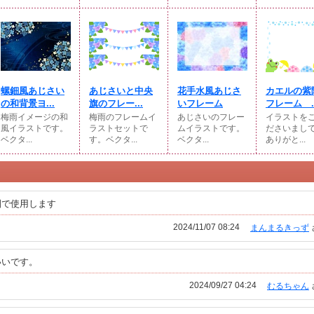
螺鈿風あじさい
あじさいと中央
花手水風あじさ
カエルの紫
の和背景ヨ...
旗のフレー...
いフレーム
フレーム ..
梅雨イメージの和
梅雨のフレームイ
あじさいのフレー
イラストを
風イラストです。
ラストセットで
ムイラストです。
ださいまし
ベクタ...
す。ベクタ...
ベクタ...
ありがと...
園で使用します
2024/11/07 08:24
まんまるきっず
いいです。
2024/09/27 04:24
むるちゃん