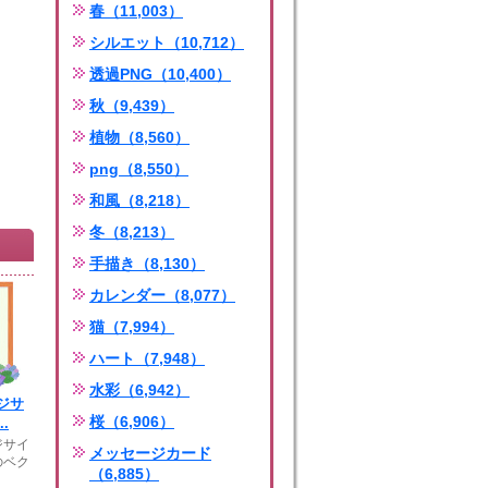
春（11,003）
シルエット（10,712）
透過PNG（10,400）
秋（9,439）
植物（8,560）
png（8,550）
和風（8,218）
冬（8,213）
手描き（8,130）
カレンダー（8,077）
猫（7,994）
ハート（7,948）
水彩（6,942）
ジサ
桜（6,906）
.
ジサイ
メッセージカード
のベク
（6,885）