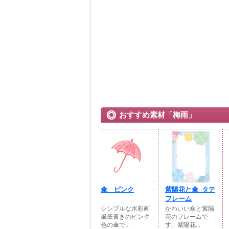
おすすめ素材「梅雨」
傘 ピンク
紫陽花と傘_タテ
フレーム
シンプルな水彩画
かわいい傘と紫陽
風筆書きのピンク
花のフレームで
色の傘で...
す。紫陽花...