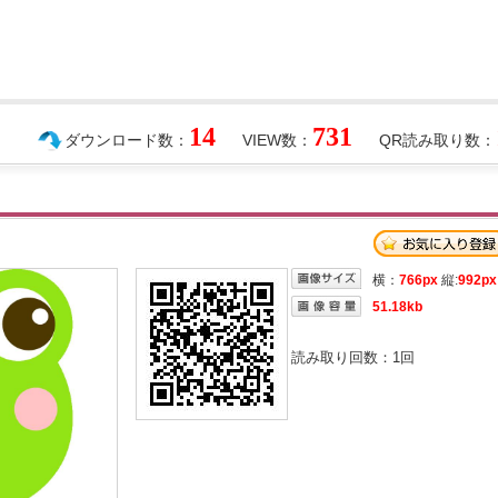
14
731
ダウンロード数：
VIEW数：
QR読み取り数：
横：
766px
縦:
992px
51.18kb
読み取り回数：
1
回