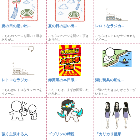
夏の日の思い出...
夏の日の思い出...
レロトなラジカ...
こちらのページを開いて頂き
こちらのページを開いて頂き
こちらはレトロなラジカセを
ありが...
ありが...
イメー...
レトロなラジカ...
赤黄黒の本日限...
湖に玩具の船を...
こちらはレトロなラジカセを
こんにちは。まずは閲覧いた
ご覧いただきありがとうござ
イメー...
だきあ...
います...
強く主張する人...
ゴブリンの精鋭...
「カリカリ整形...